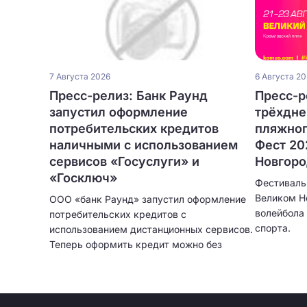
7 Августа 2026
6 Августа 2
Пресс-релиз: Банк Раунд
Пресс-р
запустил оформление
трёхдне
потребительских кредитов
пляжног
наличными с использованием
Фест 20
сервисов «Госуслуги» и
Новгор
«Госключ»
Фестиваль
Великом Н
ООО «банк Раунд» запустил оформление
волейбола 
потребительских кредитов с
спорта.
использованием дистанционных сервисов.
Теперь оформить кредит можно без
посещения отделения банка и без
ожидания курьера. Кредитование
физических лиц больше не привязано к
географии сети банковских отделений.