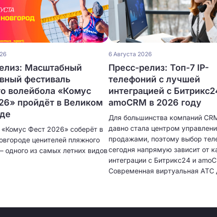
026
6 Августа 2026
елиз: Масштабный
Пресс-релиз: Топ-7 IP-
вный фестиваль
телефоний с лучшей
о волейбола «Комус
интеграцией с Битрикс2
26» пройдёт в Великом
amoCRM в 2026 году
оде
Для большинства компаний CR
давно стала центром управлен
 «Комус Фест 2026» соберёт в
продажами, поэтому выбор тел
овгороде ценителей пляжного
сегодня напрямую зависит от к
– одного из самых летних видов
интеграции с Битрикс24 и amo
Современная виртуальная АТС 
только принимать звонки, но и
автоматически создавать карт
клиентов, сохранять историю о
записывать разговоры и предос