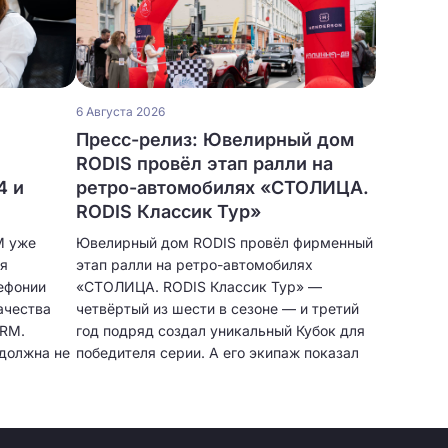
6 Августа 2026
Пресс-релиз: Ювелирный дом
RODIS провёл этап ралли на
4 и
ретро-автомобилях «СТОЛИЦА.
RODIS Классик Тур»
M уже
Ювелирный дом RODIS провёл фирменный
ия
этап ралли на ретро-автомобилях
ефонии
«СТОЛИЦА. RODIS Классик Тур» —
ачества
четвёртый из шести в сезоне — и третий
CRM.
год подряд создал уникальный Кубок для
должна не
победителя серии. А его экипаж показал
лучший результат за все годы.
очки
бщения,
тавлять