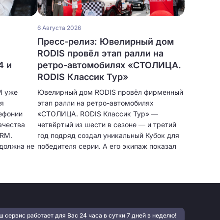
6 Августа 2026
Пресс-релиз: Ювелирный дом
RODIS провёл этап ралли на
4 и
ретро-автомобилях «СТОЛИЦА.
RODIS Классик Тур»
M уже
Ювелирный дом RODIS провёл фирменный
ия
этап ралли на ретро-автомобилях
ефонии
«СТОЛИЦА. RODIS Классик Тур» —
ачества
четвёртый из шести в сезоне — и третий
CRM.
год подряд создал уникальный Кубок для
должна не
победителя серии. А его экипаж показал
лучший результат за все годы.
очки
бщения,
тавлять
бже
 работы
 сервис работает для Вас 24 часа в сутки 7 дней в неделю!