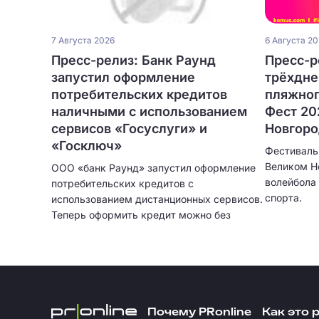
7 Августа 2026
6 Августа 2
Пресс-релиз: Банк Раунд
Пресс-р
запустил оформление
трёхдне
потребительских кредитов
пляжног
наличными с использованием
Фест 20
сервисов «Госуслуги» и
Новгор
«Госключ»
Фестиваль
Великом Н
ООО «банк Раунд» запустил оформление
волейбола 
потребительских кредитов с
спорта.
использованием дистанционных сервисов.
Теперь оформить кредит можно без
посещения отделения банка и без
ожидания курьера. Кредитование
физических лиц больше не привязано к
географии сети банковских отделений.
Почему PRonline
Как это 