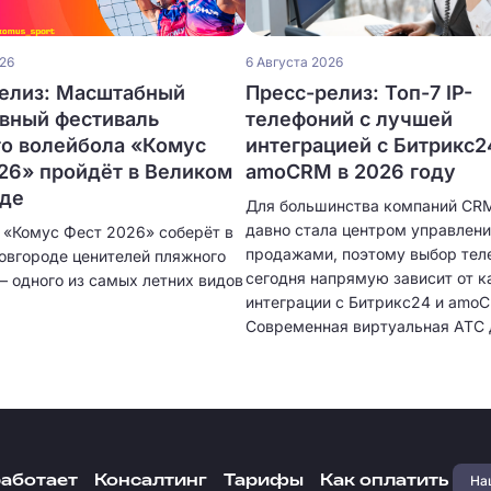
026
6 Августа 2026
елиз: Масштабный
Пресс-релиз: Топ-7 IP-
вный фестиваль
телефоний с лучшей
о волейбола «Комус
интеграцией с Битрикс2
26» пройдёт в Великом
amoCRM в 2026 году
оде
Для большинства компаний CR
давно стала центром управлен
 «Комус Фест 2026» соберёт в
продажами, поэтому выбор тел
овгороде ценителей пляжного
сегодня напрямую зависит от к
– одного из самых летних видов
интеграции с Битрикс24 и amo
Современная виртуальная АТС 
только принимать звонки, но и
автоматически создавать карт
клиентов, сохранять историю о
записывать разговоры и предос
подробную аналитику. Чем глу
интеграция, тем меньше ручной
Наш
работает
Консалтинг
Тарифы
Как оплатить