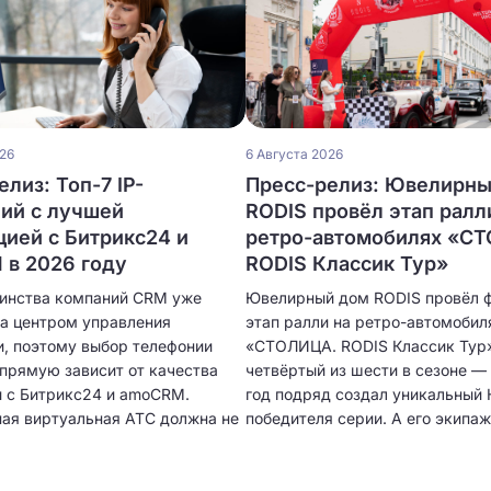
026
6 Августа 2026
лиз: Топ-7 IP-
Пресс-релиз: Ювелирн
ий с лучшей
RODIS провёл этап ралл
цией с Битрикс24 и
ретро-автомобилях «С
в 2026 году
RODIS Классик Тур»
инства компаний CRM уже
Ювелирный дом RODIS провёл 
ла центром управления
этап ралли на ретро-автомобил
, поэтому выбор телефонии
«СТОЛИЦА. RODIS Классик Тур
апрямую зависит от качества
четвёртый из шести в сезоне — 
и с Битрикс24 и amoCRM.
год подряд создал уникальный 
ая виртуальная АТС должна не
победителя серии. А его экипаж
нимать звонки, но и
лучший результат за все годы.
ески создавать карточки
 сохранять историю общения,