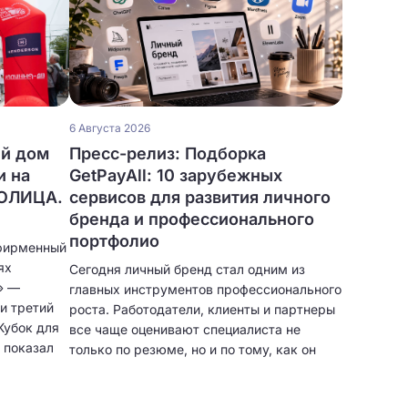
6 Августа 2026
ый дом
Пресс-релиз: Подборка
и на
GetPayAll: 10 зарубежных
ТОЛИЦА.
сервисов для развития личного
бренда и профессионального
портфолио
фирменный
ях
Сегодня личный бренд стал одним из
» —
главных инструментов профессионального
и третий
роста. Работодатели, клиенты и партнеры
Кубок для
все чаще оценивают специалиста не
 показал
только по резюме, но и по тому, как он
представляет себя в цифровом
пространстве. Собственное портфолио,