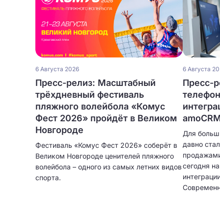
6 Августа 2026
6 Августа 2
Пресс-релиз: Масштабный
Пресс-ре
трёхдневный фестиваль
телефон
пляжного волейбола «Комус
интегра
Фест 2026» пройдёт в Великом
amoCRM 
Новгороде
Для больш
давно ста
Фестиваль «Комус Фест 2026» соберёт в
продажами
Великом Новгороде ценителей пляжного
сегодня н
волейбола – одного из самых летних видов
интеграци
спорта.
Современн
только при
автоматич
клиентов,