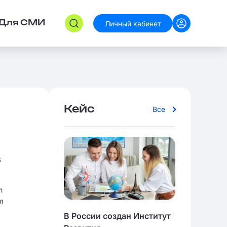
Личный кабинет
Для СМИ
Кейс
Все
s
n
л
В России создан Институт