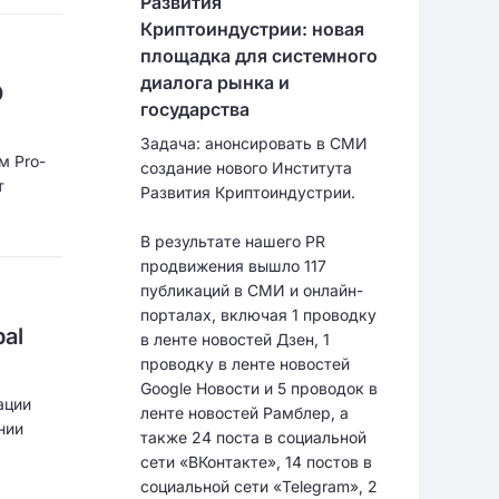
Развития
Криптоиндустрии: новая
площадка для системного
диалога рынка и
O
государства
Задача: анонсировать в СМИ
м Pro-
создание нового Института
т
Развития Криптоиндустрии.
В результате нашего PR
продвижения вышло 117
публикаций в СМИ и онлайн-
порталах, включая 1 проводку
al
в ленте новостей Дзен, 1
проводку в ленте новостей
Google Новости и 5 проводок в
ации
ленте новостей Рамблер, а
нии
также 24 поста в социальной
сети «ВКонтакте», 14 постов в
социальной сети «Telegram», 2