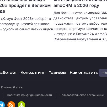
26» пройдёт в Великом
amoCRM в 2026 году
оде
Для большинства компаний CR
давно стала центром управлен
 «Комус Фест 2026» соберёт в
продажами, поэтому выбор тел
овгороде ценителей пляжного
сегодня напрямую зависит от к
– одного из самых летних видов
интеграции с Битрикс24 и amo
Современная виртуальная АТС 
только принимать звонки, но и
автоматически создавать карт
клиентов, сохранять историю о
записывать разговоры и предос
подробную аналитику. Чем глу
интеграция, тем меньше ручной
Наш
работает
Консалтинг
Тарифы
Как оплатить
остается менеджерам и тем в
эффективность отдела продаж.
 Плаза», 6 этаж
Политика конфиденциальности
Пользовательское соглашение