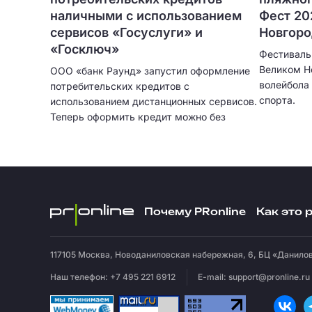
наличными с использованием
Фест 20
сервисов «Госуслуги» и
Новгор
«Госключ»
Фестиваль
Великом Н
ООО «банк Раунд» запустил оформление
волейбола 
потребительских кредитов с
спорта.
использованием дистанционных сервисов.
Теперь оформить кредит можно без
посещения отделения банка и без
ожидания курьера. Кредитование
физических лиц больше не привязано к
географии сети банковских отделений.
Почему PRonline
Как это 
117105
Москва
,
Новоданиловская набережная, 6, БЦ «Данилов
Наш телефон: +7 495 221 6912
E-mail:
support@pronline.ru