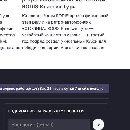
RODIS Классик Тур»
M уже
Ювелирный дом RODIS провёл фирменный
ия
этап ралли на ретро-автомобилях
ефонии
«СТОЛИЦА. RODIS Классик Тур» —
ачества
четвёртый из шести в сезоне — и третий
CRM.
год подряд создал уникальный Кубок для
должна не
победителя серии. А его экипаж показал
лучший результат за все годы.
очки
бщения,
тавлять
бже
 работы
 сервис работает для Вас 24 часа в сутки 7 дней в неделю!
ыше
ПОДПИСАТЬСЯ НА РАССЫЛКУ НОВОСТЕЙ