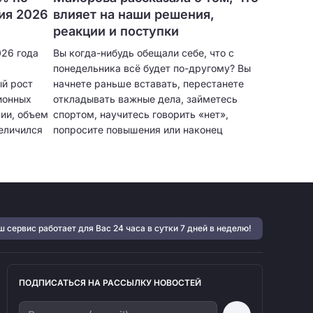
ия 2026
влияет на наши решения,
реакции и поступки
026 года
Вы когда-нибудь обещали себе, что с
понедельника всё будет по-другому? Вы
й рост
начнете раньше вставать, перестанете
ионных
откладывать важные дела, займетесь
ии, объем
спортом, научитесь говорить «нет»,
еличился
попросите повышения или наконец
й.
запустите проект, о котором давно
мечтаете. В тот момент вы совершенно
искренни. Решение принято. План
составлен. Кажется, что теперь-то ничто
не сможет сбить вас с намеченного пути.
 сервис работает для Вас 24 часа в сутки 7 дней в неделю!
ПОДПИСАТЬСЯ НА РАССЫЛКУ НОВОСТЕЙ