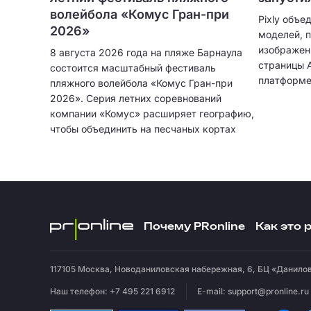
волейбола «Комус Гран-при
Pixly объе
2026»
моделей, 
изображен
8 августа 2026 года на пляже Барнаула
страницы A
состоится масштабный фестиваль
платформе
пляжного волейбола «Комус Гран-при
2026». Серия летних соревнований
компании «Комус» расширяет географию,
чтобы объединить на песчаных кортах
лучшие волейбольные дуэты города в
борьбе за главный трофей и призовой
фонд в размере 300 000 рублей.
Почему PRonline
Как это 
117105
Москва
,
Новоданиловская набережная, 6, БЦ «Данилов
Наш телефон: +7 495 221 6912
E-mail:
support@pronline.ru