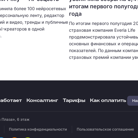
итогам первого полугод
динила более 100 нейросетевых
года
персональную ленту, редактор
ий и видео, тренды и публичные
По итогам первого полугодия 2
I-креаторов в одной
страховая компания Everia Life
.
продемонстрировала устойчивы
основных финансовых и операц
показателей. По данным компан
страховых премий компании ув
на 9,4% и достиг 3,1 млрд рубле
Наш
работает
Консалтинг
Тарифы
Как оплатить
 Плаза», 6 этаж
Политика конфиденциальности
Пользовательское соглашение