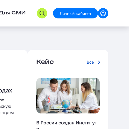
Личный кабинет
Для СМИ
Кейс
Все
родах
кую
вскую
ентром
В России создан Институт