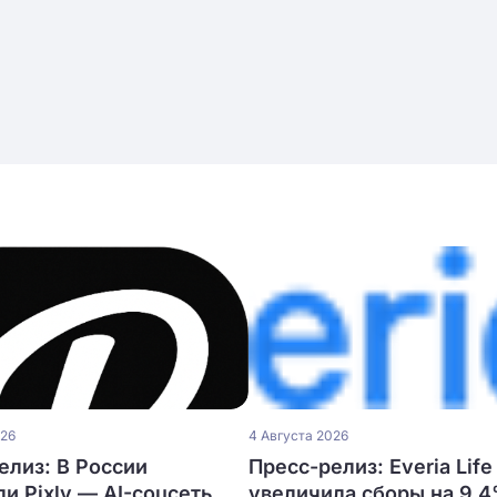
026
4 Августа 2026
елиз: В России
Пресс-релиз: Everia Life
ли Pixly — AI-соцсеть
увеличила сборы на 9,4