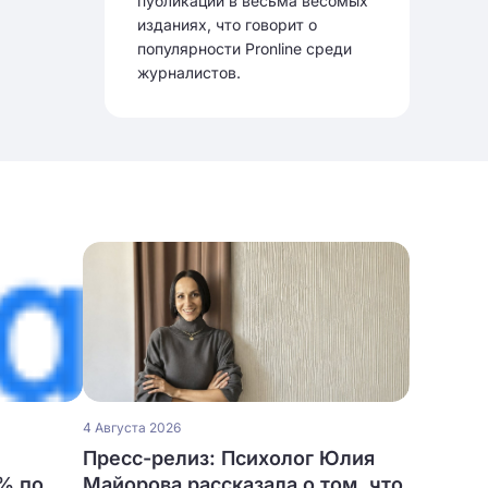
публикации в весьма весомых
изданиях, что говорит о
популярности Pronline среди
журналистов.
4 Августа 2026
Пресс-релиз: Психолог Юлия
% по
Майорова рассказала о том, что