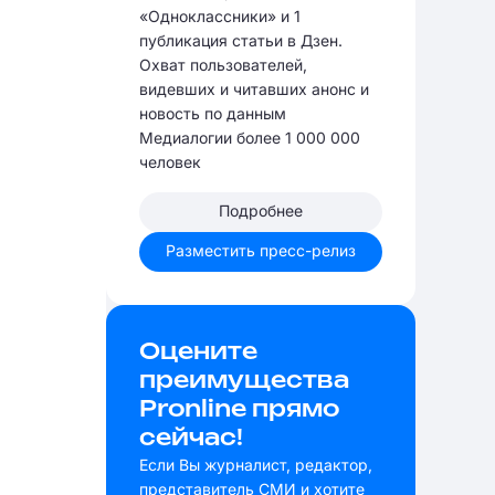
«Одноклассники» и 1
публикация статьи в Дзен.
Охват пользователей,
видевших и читавших анонс и
новость по данным
Медиалогии более 1 000 000
человек
Подробнее
Разместить пресс-релиз
Оцените
преимущества
Pronline прямо
сейчас!
Если Вы журналист, редактор,
представитель СМИ и хотите