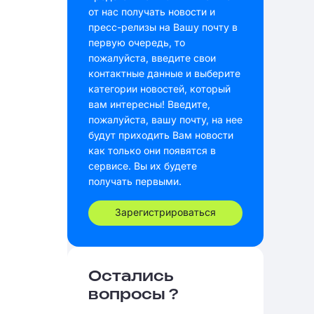
от нас получать новости и
пресс-релизы на Вашу почту в
первую очередь, то
пожалуйста, введите свои
контактные данные и выберите
категории новостей, который
вам интересны! Введите,
пожалуйста, вашу почту, на нее
будут приходить Вам новости
как только они появятся в
сервисе. Вы их будете
получать первыми.
Зарегистрироваться
Остались
вопросы ?