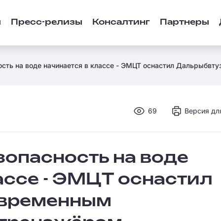
ы
Пресс-релизы
Консалтинг
Партнеры
ость на воде начинается в классе - ЭМЦТ оснастил Дальрыбв
69
Версия дл
зопасность на воде
ассе - ЭМЦТ оснастил
овременным