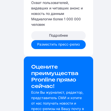
Охват пользователей,
видевших и читавших анонс и
новость по данным
Медиалогии более 1 000 000
человек
Подробнее
Разместить пресс-релиз
Оцените
преимущества
Pronline прямо
сейчас!
Если Вы журналист, редактор,
представитель СМИ и хотите
от нас получать новости и
пресс-релизы на Вашу почту в