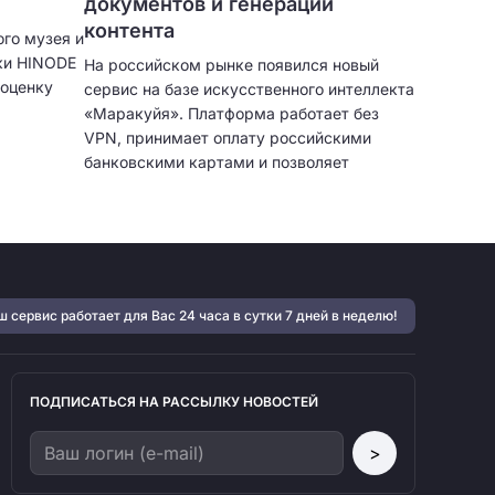
документов и генерации
контента
ого музея и
ки HINODE
На российском рынке появился новый
оценку
сервис на базе искусственного интеллекта
«Маракуйя». Платформа работает без
VPN, принимает оплату российскими
банковскими картами и позволяет
одновременно анализировать
неограниченное количество файлов в
запросе.
 сервис работает для Вас 24 часа в сутки 7 дней в неделю!
ПОДПИСАТЬСЯ НА РАССЫЛКУ НОВОСТЕЙ