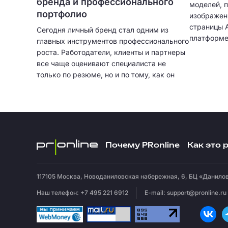
бренда и профессионального
моделей, 
портфолио
изображен
страницы A
Сегодня личный бренд стал одним из
платформе
главных инструментов профессионального
роста. Работодатели, клиенты и партнеры
все чаще оценивают специалиста не
только по резюме, но и по тому, как он
представляет себя в цифровом
пространстве. Собственное портфолио,
качественный визуальный контент,
экспертные публикации и регулярная
коммуникация с аудиторией помогают
быстрее находить проекты, получать
Почему PRonline
Как это 
предложения о сотрудничестве и
увеличивать доход.
117105
Москва
,
Новоданиловская набережная, 6, БЦ «Данилов
Наш телефон: +7 495 221 6912
E-mail:
support@pronline.ru