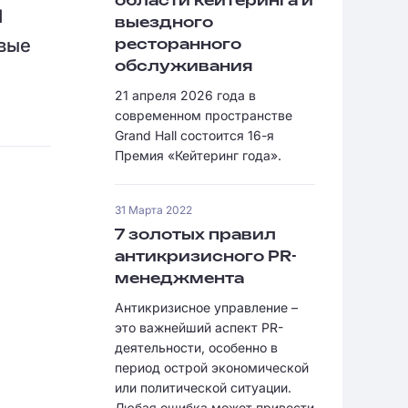
области кейтеринга и
I
выездного
вые
ресторанного
обслуживания
21 апреля 2026 года в
современном пространстве
Grand Hall состоится 16-я
Премия «Кейтеринг года».
31 Марта 2022
7 золотых правил
антикризисного PR-
менеджмента
Антикризисное управление –
это важнейший аспект PR-
деятельности, особенно в
период острой экономической
или политической ситуации.
Любая ошибка может привести