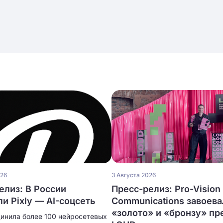
026
3 Августа 2026
елиз: В России
Пресс-релиз: Pro-Vision
ли Pixly — AI-соцсеть
Communications завоева
«золото» и «бронзу» п
динила более 100 нейросетевых