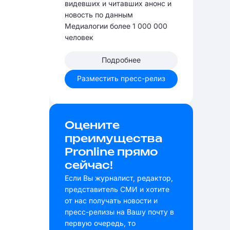
видевших и читавших анонс и
новость по данным
Медиалогии более 1 000 000
человек
Подробнее
Разместить пресс-релиз
Оцените
преимущества
Pronline прямо
сейчас!
Если Вы журналист, редактор,
представитель СМИ и хотите
от нас получать новости и
пресс-релизы на Вашу почту в
первую очередь, то