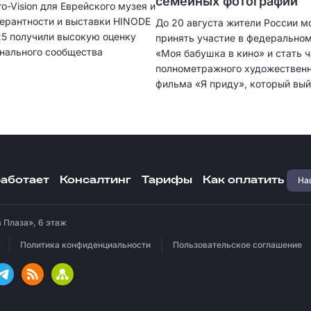
семейных фотографии
o-Vision для Еврейского музея и
лерантности и выставки HINODE
До 20 августа жители России м
5 получили высокую оценку
принять участие в федерально
нального сообщества
«Моя бабушка в кино» и стать 
полнометражного художественн
фильма «Я приду», который вый
широкий российский прокат 8 
2026 года.
Наш
работает
Консалтинг
Тарифы
Как оплатить
 Плаза», 6 этаж
Политика конфиденциальности
Пользовательское соглашение