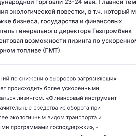
ународной торговли 23-24 мая. Главной те
ия экологической повестки, в т.ч. который 
ке бизнеса, государства и финансовых
титель генерального директора Газпромбанк
ентовал возможности лизинга по ускоренно
рном топливе (ГМТ).
аний по снижению выбросов загрязняющих
ет происходить более ускоренными
ваться лизингом. «Финансовый инструмент
начительные средства из оборота при
лее экологичным видом транспорта и
ыми программами господдержки», -