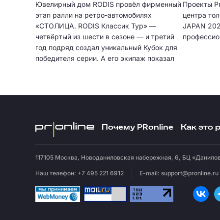
Ювелирный дом RODIS провёл фирменный
Проекты Pr
этап ралли на ретро-автомобилях
центра то
«СТОЛИЦА. RODIS Классик Тур» —
JAPAN 202
четвёртый из шести в сезоне — и третий
профессио
год подряд создал уникальный Кубок для
победителя серии. А его экипаж показал
лучший результат за все годы.
Почему PRonline
Как это 
117105
Москва
,
Новоданиловская набережная, 6, БЦ «Данилов
Наш телефон: +7 495 221 6912
E-mail:
support@pronline.ru