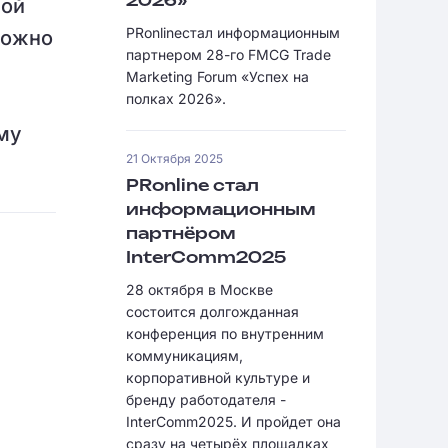
мой
2026»
PRonlineстал информационным
можно
партнером 28-го FMCG Trade
Marketing Forum «Успех на
полках 2026».
му
21 Октября 2025
PRonline стал
информационным
партнёром
InterComm2025
28 октября в Москве
состоится долгожданная
конференция по внутренним
коммуникациям,
корпоративной культуре и
бренду работодателя -
InterComm2025. И пройдет она
сразу на четырёх площадках