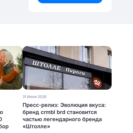
31 Июля 2026
Пресс-релиз: Эволюция вкуса:
ю
бренд crmbl brd становится
0
частью легендарного бренда
бор
«Штолле»