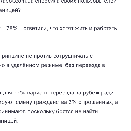
Rabot.com.ua спросила своих пользователей
раницей?
 78% ‒ ответили, что хотят жить и работать
принципе не против сотрудничать с
но в удалённом режиме, без переезда в
 для себя вариант переезда за рубеж ради
ируют смену гражданства 2% опрошенных, а
ринимают, поскольку боятся не найти
аницей.