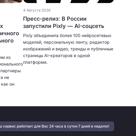
4 Августа 2026
Пресс-релиз: В России
ых
запустили Pixly — AI-соцсеть
личного
Pixly объединила более 100 нейросетевых
ьного
моделей, персональную ленту, редактор
изображений и видео, тренды и публичные
страницы AI-креаторов в одной
им из
платформе.
ионального
и партнеры
а не
 как он
тфолио,
нт,
ярная
могают
учать
 сервис работает для Вас 24 часа в сутки 7 дней в неделю!
 и