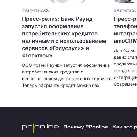
7 Августа 2026
6 Августа 2
Пресс-релиз: Банк Раунд
Пресс-ре
запустил оформление
телефон
потребительских кредитов
интегра
наличными с использованием
amoCRM 
сервисов «Госуслуги» и
Для больш
«Госключ»
давно ста
продажами
ООО «банк Раунд» запустил оформление
сегодня н
потребительских кредитов с
интеграци
использованием дистанционных сервисов.
Современн
Теперь оформить кредит можно без
только при
посещения отделения банка и без
автоматич
ожидания курьера. Кредитование
клиентов,
физических лиц больше не привязано к
записыват
географии сети банковских отделений.
подробную
интеграци
Почему PRonline
Как это 
остается 