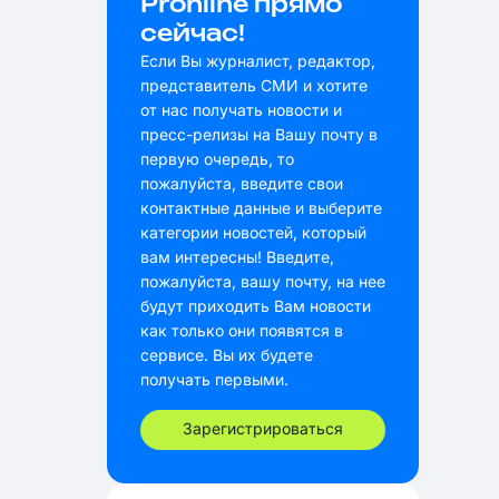
Pronline прямо
сейчас!
Если Вы журналист, редактор,
представитель СМИ и хотите
от нас получать новости и
пресс-релизы на Вашу почту в
первую очередь, то
пожалуйста, введите свои
контактные данные и выберите
категории новостей, который
вам интересны! Введите,
пожалуйста, вашу почту, на нее
будут приходить Вам новости
как только они появятся в
сервисе. Вы их будете
получать первыми.
Зарегистрироваться