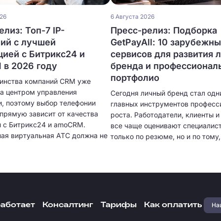
026
6 Августа 2026
лиз: Топ-7 IP-
Пресс-релиз: Подборка
ий с лучшей
GetPayAll: 10 зарубежн
цией с Битрикс24 и
сервисов для развития 
в 2026 году
бренда и профессионал
портфолио
инства компаний CRM уже
ла центром управления
Сегодня личный бренд стал одн
, поэтому выбор телефонии
главных инструментов професс
апрямую зависит от качества
роста. Работодатели, клиенты 
и с Битрикс24 и amoCRM.
все чаще оценивают специалист
ая виртуальная АТС должна не
только по резюме, но и по тому,
нимать звонки, но и
представляет себя в цифровом
ески создавать карточки
пространстве. Собственное пор
 сохранять историю общения,
качественный визуальный конте
ь разговоры и предоставлять
экспертные публикации и регул
 аналитику. Чем глубже
коммуникация с аудиторией по
я, тем меньше ручной работы
быстрее находить проекты, пол
Наш
работает
Консалтинг
Тарифы
Как оплатить
менеджерам и тем выше
предложения о сотрудничестве