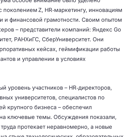
ума особое внимание было уделено
с поколением Z, HR‑маркетингу, инновациям
и и финансовой грамотности. Своим опытом
керов – представители компаний: Яндекс Go
итет, РАНХиГС, СберУниверситет. Они
орпоративных кейсах, геймификации работы
лантов и управлении в условиях
й уровень участников – HR‑директоров,
вных университетов, специалистов по
ей крупного бизнеса – обеспечил
 на ключевые темы. Обсуждения показали,
 труда протекает неравномерно, а новые
 на стыке технологических, образовательных