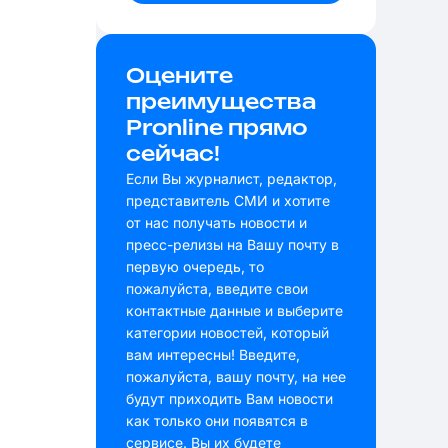
Оцените
преимущества
Pronline прямо
сейчас!
Если Вы журналист, редактор,
представитель СМИ и хотите
от нас получать новости и
пресс-релизы на Вашу почту в
первую очередь, то
пожалуйста, введите свои
контактные данные и выберите
категории новостей, который
вам интересны! Введите,
пожалуйста, вашу почту, на нее
будут приходить Вам новости
как только они появятся в
сервисе. Вы их будете