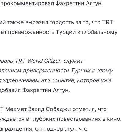
 прокомментировал Фахреттин Алтун.
й также выразил гордость за то, что TRT
яет приверженность Турции к глобальному
аль TRT World Citizen служит
лением приверженности Турции к этому
поддерживаем это событие, которое уже
добавил Фахреттин Алтун.
T Мехмет Захид Собаджи отметил, что
уждается в глубоких повествованиях в кино.
аграждения, он подчеркнул, что