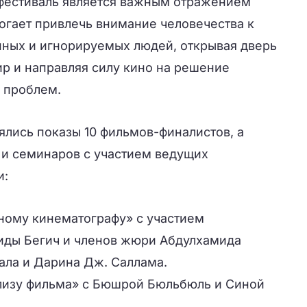
фестиваль является важным отражением
огает привлечь внимание человечества к
ных и игнорируемых людей, открывая дверь
ир и направляя силу кино на решение
х проблем.
ялись показы 10 фильмов-финалистов, а
 и семинаров с участием ведущих
и:
ному кинематографу» с участием
иды Бегич и членов жюри Абдулхамида
ала и Дарина Дж. Саллама.
лизу фильма» с Бюшрой Бюльбюль и Синой