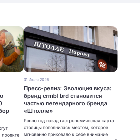
31 Июля 2026
Пресс-релиз: Эволюция вкуса:
ю
бренд crmbl brd становится
0
частью легендарного бренда
бор
«Штолле»
Ровно год назад гастрономическая карта
столицы пополнилась местом, которое
огут
мгновенно приковало к себе внимание
м проекте