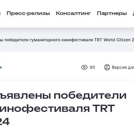
ы
Пресс-релизы
Консалтинг
Партнеры
ы победители гуманитарного кинофестиваля TRT World Citizen 
»
90
Версия дл
бъявлены победители
кинофестиваля TRT
24