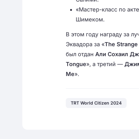
«Мастер-класс по акт
Шимеком.
В этом году награду за л
Эквадора за «
The Strange
был отдан
Али Сохаил
Дж
Tongue
», а третий —
Джи
Me
».
TRT World Citizen 2024