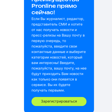
Pronline прямо
сейчас!
Если Вы журналист, редактор,
представитель СМИ и хотите
от нас получать новости и
пресс-релизы на Вашу почту в
первую очередь, то
пожалуйста, введите свои
контактные данные и выберите
категории новостей, который
вам интересны! Введите,
пожалуйста, вашу почту, на нее
будут приходить Вам новости
как только они появятся в
сервисе. Вы их будете
получать первыми.
Зарегистрироваться