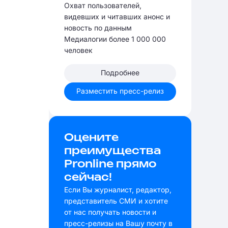
Охват пользователей,
видевших и читавших анонс и
новость по данным
Медиалогии более 1 000 000
человек
Подробнее
Разместить пресс-релиз
Оцените
преимущества
Pronline прямо
сейчас!
Если Вы журналист, редактор,
представитель СМИ и хотите
от нас получать новости и
пресс-релизы на Вашу почту в