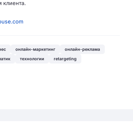
 клиента.
ouse.com
нес
онлайн-маркетинг
онлайн-реклама
матик
технологии
retargeting