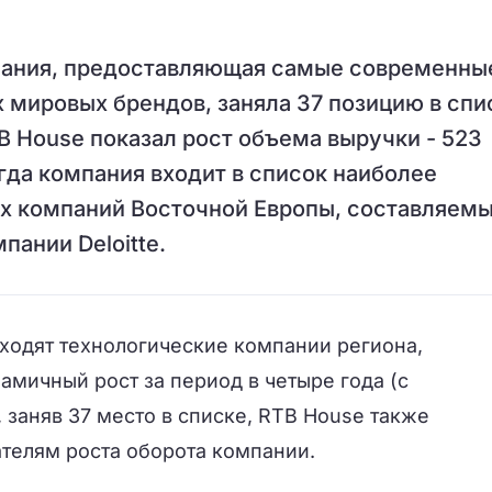
пания, предоставляющая самые современны
х мировых брендов, заняла 37 позицию в спи
RTB House показал рост объема выручки - 523
огда компания входит в список наиболее
х компаний Восточной Европы, составляем
ании Deloitte.
 входят технологические компании региона,
мичный рост за период в четыре года (с
у, заняв 37 место в списке, RTB House также
зателям роста оборота компании.