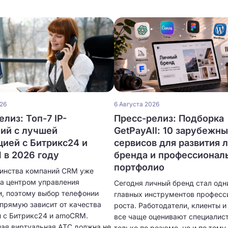
026
6 Августа 2026
лиз: Топ-7 IP-
Пресс-релиз: Подборка
ий с лучшей
GetPayAll: 10 зарубежн
цией с Битрикс24 и
сервисов для развития 
в 2026 году
бренда и профессионал
портфолио
инства компаний CRM уже
ла центром управления
Сегодня личный бренд стал одн
, поэтому выбор телефонии
главных инструментов професс
апрямую зависит от качества
роста. Работодатели, клиенты 
и с Битрикс24 и amoCRM.
все чаще оценивают специалист
ая виртуальная АТС должна не
только по резюме, но и по тому,