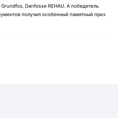
й
Grundfos
,
Danfoss
и
REHAU
. А победитель
ументов получил особенный памятный приз