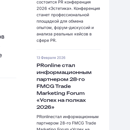
состоится PR конференция
2026 «Эстетика». Конференция
станет профессиональной
площадкой для обмена
опытом, форум-дискуссий и
анализа реальных кейсов в
ов
сфере PR.
о
е
13 Февраля 2026
PRonline стал
информационным
партнером 28-го
FMCG Trade
Marketing Forum
«Успех на полках
2026»
PRonlineстал информационным
партнером 28-го FMCG Trade
Marketing Forum «Успех на