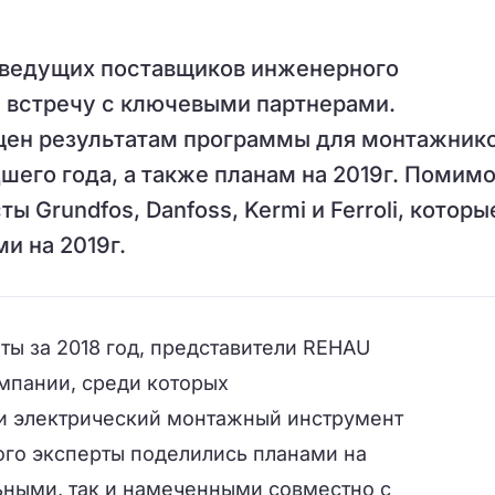
з ведущих поставщиков инженерного
а встречу с ключевыми партнерами.
ен результатам программы для монтажник
его года, а также планам на 2019г. Помим
 Grundfos, Danfoss, Kermi и Ferroli, которы
и на 2019г.
оты за 2018 год, представители
REHAU
омпании, среди которых
и электрический монтажный инструмент
того эксперты поделились планами на
ьными, так и намеченными совместно с