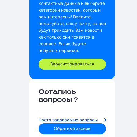
контактные данные и выберите
категории новостей, который
вам интересны! Введите,
пожалуйста, вашу почту, на нее
будут приходить Вам новости
как только они появятся в
сервисе. Вы их будете
получать первыми.
Зарегистрироваться
Остались
вопросы ?
Часто задаваемые вопросы
Обратный звонок