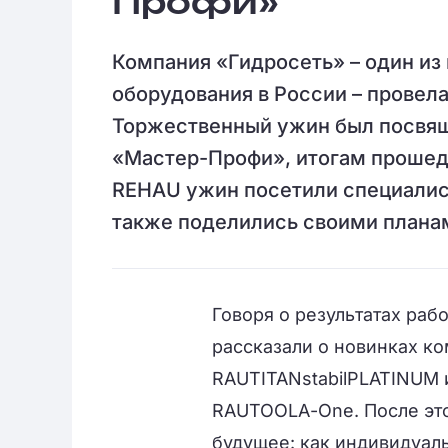
Профи»
Компания «Гидросеть» – один и
оборудования в России – провел
Торжественный ужин был посвящ
«Мастер-Профи», итогам прошедш
REHAU ужин посетили специалисты
также поделились своими планам
Говоря о результатах раб
рассказали о новинках к
RAUTITAN
stabil
PLATINUM
RAUTOOL
A
-
One
. После э
будущее: как индивидуал