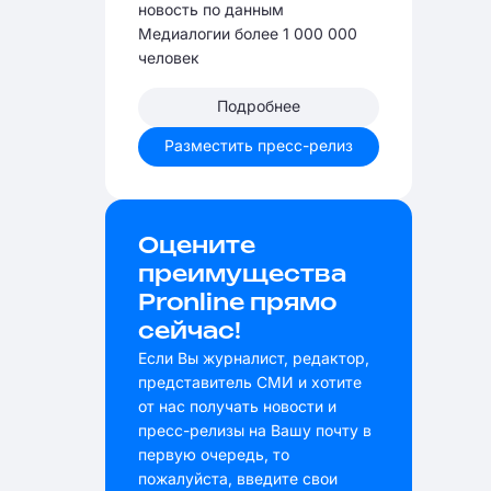
новость по данным
Медиалогии более 1 000 000
человек
Подробнее
Разместить пресс-релиз
Оцените
преимущества
Pronline прямо
сейчас!
Если Вы журналист, редактор,
представитель СМИ и хотите
от нас получать новости и
пресс-релизы на Вашу почту в
первую очередь, то
пожалуйста, введите свои