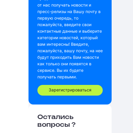
от нас получать новости и
пресс-релизы на Вашу почту в
первую очередь, то
пожалуйста, введите свои
контактные данные и выберите
категории новостей, который
вам интересны! Введите,
пожалуйста, вашу почту, на нее
будут приходить Вам новости
как только они появятся в
сервисе. Вы их будете
получать первыми.
Зарегистрироваться
Остались
вопросы ?