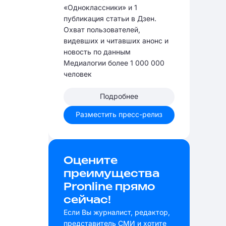
«Одноклассники» и 1
публикация статьи в Дзен.
Охват пользователей,
видевших и читавших анонс и
новость по данным
Медиалогии более 1 000 000
человек
Подробнее
Разместить пресс-релиз
Оцените
преимущества
Pronline прямо
сейчас!
Если Вы журналист, редактор,
представитель СМИ и хотите