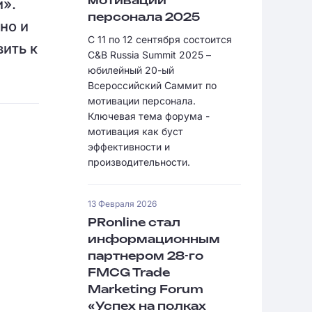
и».
мотивации
персонала 2025
но и
С 11 по 12 сентября состоится
вить к
C&B Russia Summit 2025 –
юбилейный 20-ый
Всероссийский Саммит по
мотивации персонала.
Ключевая тема форума -
мотивация как буст
эффективности и
производительности.
13 Февраля 2026
PRonline стал
информационным
партнером 28-го
FMCG Trade
Marketing Forum
«Успех на полках