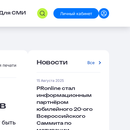
Личный кабинет
Для СМИ
Новости
Все
я печати
15 Августа 2025
PRonline стал
информационным
партнёром
в
юбилейного 20-ого
Всероссийского
т быть
Саммита по