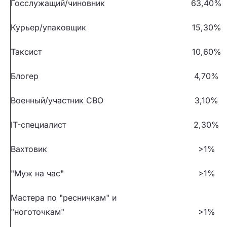
Госслужащий/чиновник
63,40%
Курьер/упаковщик
15,30%
Таксист
10,60%
Блогер
4,70%
Военный/участник СВО
3,10%
IT-специалист
2,30%
Вахтовик
>1%
"Муж на час"
>1%
Мастера по "ресничкам" и
"ноготочкам"
>1%