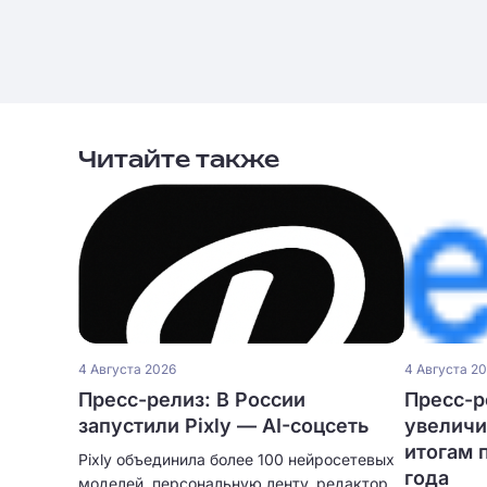
Читайте также
4 Августа 2026
4 Августа 2
Пресс-релиз: В России
Пресс-ре
запустили Pixly — AI-соцсеть
увеличи
итогам 
Pixly объединила более 100 нейросетевых
года
моделей, персональную ленту, редактор