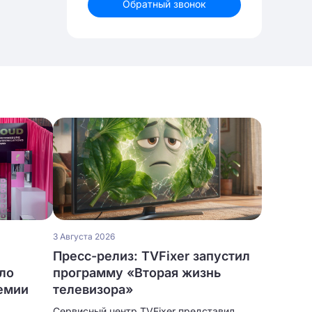
Обратный звонок
3 Августа 2026
Пресс-релиз: TVFixer запустил
ло
программу «Вторая жизнь
ремии
телевизора»
Сервисный центр TVFixer представил