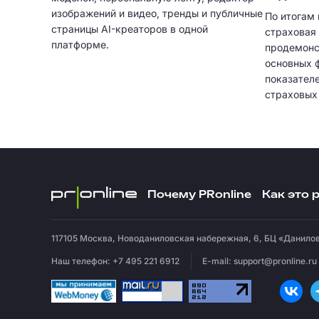
изображений и видео, тренды и публичные
По итогам 
страницы AI-креаторов в одной
страховая 
платформе.
продемонс
основных 
показател
страховых
на 9,4% и 
Почему PRonline
Как это 
117105
Москва
,
Новоданиловская набережная, 6, БЦ «Данилов
Наш телефон: +7 495 221 6912
E-mail:
support@pronline.ru