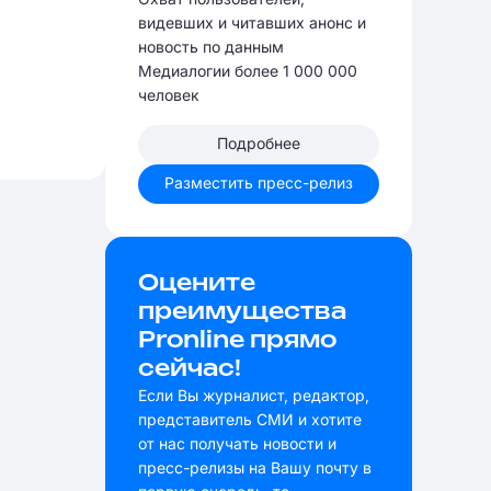
видевших и читавших анонс и
новость по данным
Медиалогии более 1 000 000
человек
Подробнее
Разместить пресс-релиз
Оцените
преимущества
Pronline прямо
сейчас!
Если Вы журналист, редактор,
представитель СМИ и хотите
от нас получать новости и
пресс-релизы на Вашу почту в