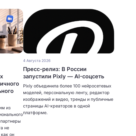
4 Августа 2026
Пресс-релиз: В России
ых
запустили Pixly — AI-соцсеть
личного
Pixly объединила более 100 нейросетевых
ьного
моделей, персональную ленту, редактор
изображений и видео, тренды и публичные
страницы AI-креаторов в одной
им из
платформе.
ионального
и партнеры
а не
 как он