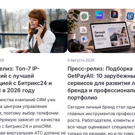
026
6 Августа 2026
лиз: Топ-7 IP-
Пресс-релиз: Подборка
ий с лучшей
GetPayAll: 10 зарубежн
цией с Битрикс24 и
сервисов для развития 
в 2026 году
бренда и профессионал
портфолио
инства компаний CRM уже
ла центром управления
Сегодня личный бренд стал одн
, поэтому выбор телефонии
главных инструментов професс
апрямую зависит от качества
роста. Работодатели, клиенты 
и с Битрикс24 и amoCRM.
все чаще оценивают специалист
ая виртуальная АТС должна не
только по резюме, но и по тому,