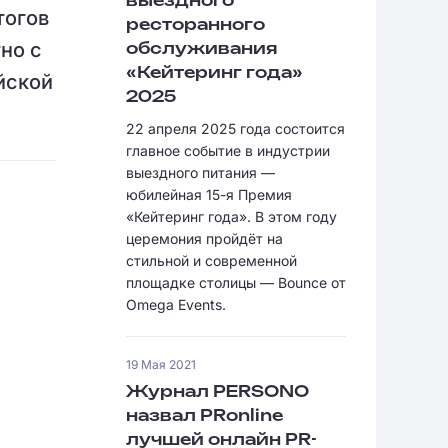
выездного
тогов
ресторанного
но с
обслуживания
«Кейтеринг года»
йской
2025
22 апреля 2025 года состоится
главное событие в индустрии
выездного питания —
юбилейная 15-я Премия
«Кейтеринг года». В этом году
церемония пройдёт на
стильной и современной
площадке столицы — Bounce от
Omega Events.
19 Мая 2021
Журнал PERSONO
назвал PRonline
лучшей онлайн PR-