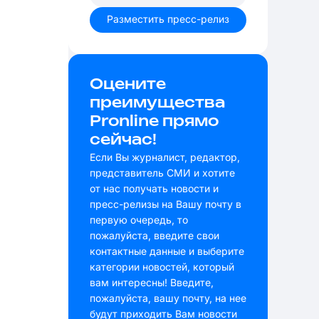
Разместить пресс-релиз
Оцените
преимущества
Pronline прямо
сейчас!
Если Вы журналист, редактор,
представитель СМИ и хотите
от нас получать новости и
пресс-релизы на Вашу почту в
первую очередь, то
пожалуйста, введите свои
контактные данные и выберите
категории новостей, который
вам интересны! Введите,
пожалуйста, вашу почту, на нее
будут приходить Вам новости