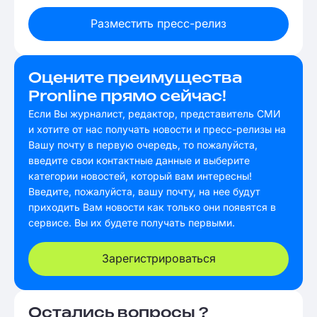
Разместить пресс-релиз
Оцените преимущества
Pronline прямо сейчас!
Если Вы журналист, редактор, представитель СМИ
и хотите от нас получать новости и пресс-релизы на
Вашу почту в первую очередь, то пожалуйста,
введите свои контактные данные и выберите
категории новостей, который вам интересны!
Введите, пожалуйста, вашу почту, на нее будут
приходить Вам новости как только они появятся в
сервисе. Вы их будете получать первыми.
Зарегистрироваться
Остались вопросы ?