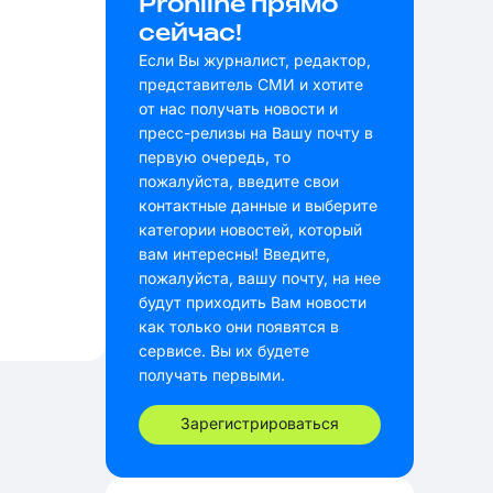
Pronline прямо
сейчас!
Если Вы журналист, редактор,
представитель СМИ и хотите
от нас получать новости и
пресс-релизы на Вашу почту в
первую очередь, то
пожалуйста, введите свои
контактные данные и выберите
категории новостей, который
вам интересны! Введите,
пожалуйста, вашу почту, на нее
будут приходить Вам новости
как только они появятся в
сервисе. Вы их будете
получать первыми.
Зарегистрироваться