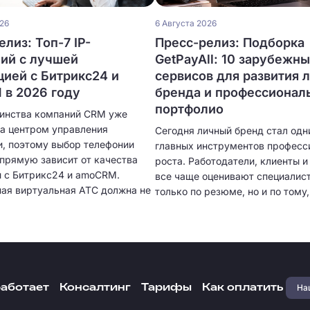
026
6 Августа 2026
лиз: Топ-7 IP-
Пресс-релиз: Подборка
ий с лучшей
GetPayAll: 10 зарубежн
цией с Битрикс24 и
сервисов для развития 
в 2026 году
бренда и профессионал
портфолио
инства компаний CRM уже
ла центром управления
Сегодня личный бренд стал одн
, поэтому выбор телефонии
главных инструментов професс
апрямую зависит от качества
роста. Работодатели, клиенты 
и с Битрикс24 и amoCRM.
все чаще оценивают специалист
ая виртуальная АТС должна не
только по резюме, но и по тому,
нимать звонки, но и
представляет себя в цифровом
ески создавать карточки
пространстве. Собственное пор
 сохранять историю общения,
качественный визуальный конте
ь разговоры и предоставлять
экспертные публикации и регул
 аналитику. Чем глубже
коммуникация с аудиторией по
я, тем меньше ручной работы
быстрее находить проекты, пол
Наш
работает
Консалтинг
Тарифы
Как оплатить
менеджерам и тем выше
предложения о сотрудничестве