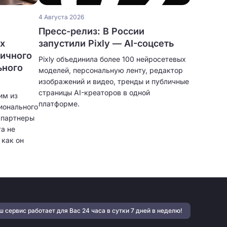
4 Августа 2026
Пресс-релиз: В России
ых
запустили Pixly — AI-соцсеть
личного
Pixly объединила более 100 нейросетевых
ьного
моделей, персональную ленту, редактор
изображений и видео, тренды и публичные
страницы AI-креаторов в одной
им из
платформе.
ионального
и партнеры
а не
 как он
тфолио,
нт,
ярная
могают
учать
 сервис работает для Вас 24 часа в сутки 7 дней в неделю!
 и