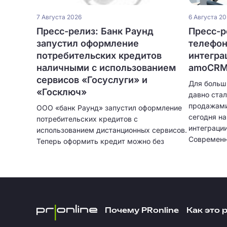
7 Августа 2026
6 Августа 2
Пресс-релиз: Банк Раунд
Пресс-ре
запустил оформление
телефон
потребительских кредитов
интегра
наличными с использованием
amoCRM 
сервисов «Госуслуги» и
Для больш
«Госключ»
давно ста
продажами
ООО «банк Раунд» запустил оформление
сегодня н
потребительских кредитов с
интеграци
использованием дистанционных сервисов.
Современн
Теперь оформить кредит можно без
только при
посещения отделения банка и без
автоматич
ожидания курьера. Кредитование
клиентов,
физических лиц больше не привязано к
записыват
географии сети банковских отделений.
подробную
интеграци
Почему PRonline
Как это 
остается 