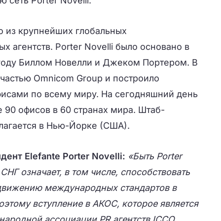
 сеть Porter Novelli.
дно из крупнейших глобальных
 агентств. Porter Novelli было основано в
 году Биллом Новелли и Джеком Портером. В
о частью Omnicom Group и построило
исами по всему миру. На сегодняшний день
е 90 офисов в 60 странах мира. Штаб-
лагается в Нью-Йорке (США).
нт Elefante Porter Novelli:
«Быть Porter
х СНГ означает, в том числе, способствовать
движению международных стандартов в
этому вступление в АКОС, которое является
ародной ассоциации PR агентств ICCO,