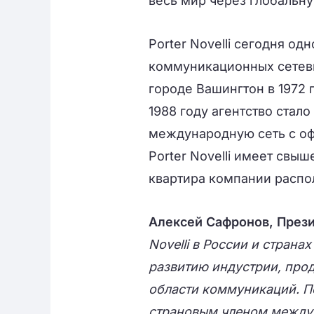
весь мир через глобальную
Porter Novelli сегодня о
коммуникационных сетевых
городе Вашингтон в 1972
1988 году агентство стал
международную сеть с оф
Porter Novelli имеет свыш
квартира компании распо
Алексей Сафронов, Президе
Novelli в России и страна
развитию индустрии, про
области коммуникаций. По
страновым членом междун