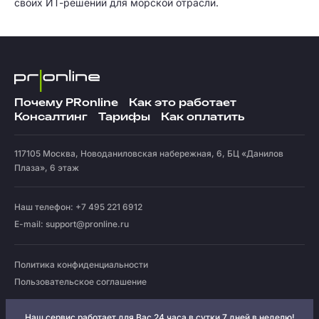
своих ИТ-решений для морской отрасли.
Почему PRonline
Как это работает
Консалтинг
Тарифы
Как оплатить
117105
Москва
,
Новоданиловская набережная, 6, БЦ «Данилов
Плаза», 6 этаж
Наш телефон: +7 495 221 6912
E-mail:
support@pronline.ru
Политика конфиденциальности
Пользовательское соглашение
Наш сервис работает для Вас 24 часа в сутки 7 дней в неделю!