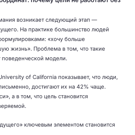
оординат: почему цели не работают без
мания возникает следующий этап —
ущего. На практике большинство людей
формулировками: «хочу больше
шую жизнь». Проблема в том, что такие
 поведенческой модели.
iversity of California показывает, что люди,
письменно, достигают их на 42% чаще.
и», а в том, что цель становится
веряемой.
удущего» ключевым элементом становится