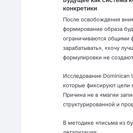
Будущее как система к
конкретики
После освобождения вни
формирование образа буд
ограничиваются общими 
зарабатывать», «хочу луч
формулировки не создают
Исследование Dominican Un
которые фиксируют цели 
Причина не в «магии запис
структурированной и про
В методике «письма из б
детализация: