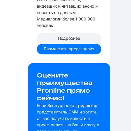
видевших и читавших анонс и
новость по данным
Медиалогии более 1 000 000
человек
Подробнее
Разместить пресс-релиз
Оцените
преимущества
Pronline прямо
сейчас!
Если Вы журналист, редактор,
представитель СМИ и хотите
от нас получать новости и
пресс-релизы на Вашу почту в