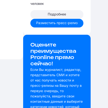
человек
Подробнее
Разместить пресс-релиз
Оцените
преимущества
Pronline прямо
сейчас!
Если Вы журналист, редактор,
представитель СМИ и хотите
от нас получать новости и
пресс-релизы на Вашу почту в
первую очередь, то
пожалуйста, введите свои
контактные данные и выберите
категории новостей, который