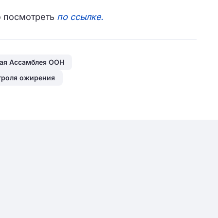
о посмотреть
по ссылке.
ная Ассамблея ООН
троля ожирения