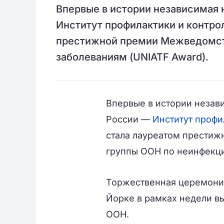
Впервые в истории независимая 
Институт профилактики и контро
престижной премии Межведомст
заболеваниям (UNIATF Award).
Впервые в истории незав
России —
Институт профи
стала лауреатом прести
группы ООН по неинфекци
Торжественная церемония
Йорке в рамках недели в
ООН.