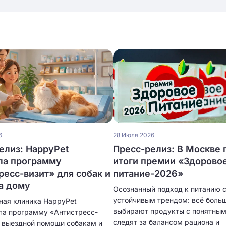
6
28 Июля 2026
елиз: HappyPet
Пресс-релиз: В Москве 
ла программу
итоги премии «Здорово
ресс-визит» для собак и
питание-2026»
а дому
Осознанный подход к питанию 
устойчивым трендом: всё боль
ная клиника HappyPet
выбирают продукты с понятным
ла программу «Антистресс-
следят за балансом рациона и
я выездной помощи собакам и