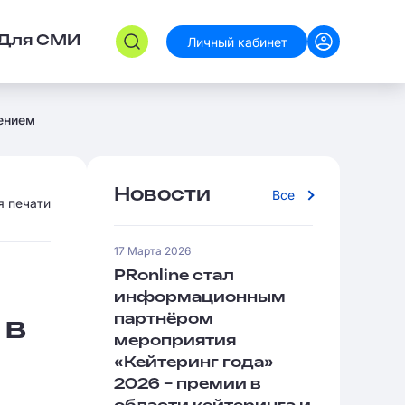
Личный кабинет
Для СМИ
ением
Новости
Все
я печати
17 Марта 2026
PRonline стал
информационным
партнёром
 в
мероприятия
«Кейтеринг года»
2026 – премии в