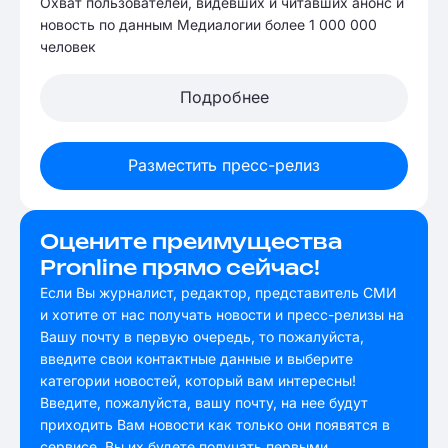
Охват пользователей, видевших и читавших анонс и
новость по данным Медиалогии более 1 000 000
человек
Подробнее
Разместить пресс-релиз
Оцените преимущества
Pronline прямо сейчас!
Если Вы журналист, редактор, представитель СМИ
и хотите от нас получать новости и пресс-релизы на
Вашу почту в первую очередь, то пожалуйста,
введите свои контактные данные и выберите
категории новостей, который вам интересны!
Введите, пожалуйста, вашу почту, на нее будут
приходить Вам новости как только они появятся в
сервисе. Вы их будете получать первыми.