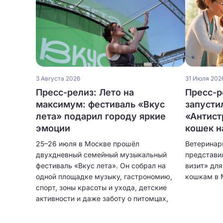
3 Августа 2026
31 Июля 202
Пресс-релиз: Лето на
Пресс-р
максимум: фестиваль «Вкус
запусти
лета» подарил городу яркие
«Антист
эмоции
кошек н
25–26 июля в Москве прошёл
Ветеринар
двухдневный семейный музыкальный
представи
фестиваль «Вкус лета». Он собрал на
визит» дл
одной площадке музыку, гастрономию,
кошкам в 
спорт, зоны красоты и ухода, детские
активности и даже заботу о питомцах,
превращая привычные выходные в
насыщенный городской праздник для всей