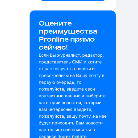
Оцените
преимущества
Pronline прямо
сейчас!
Если Вы журналист, редактор,
представитель СМИ и хотите
от нас получать новости и
пресс-релизы на Вашу почту в
первую очередь, то
пожалуйста, введите свои
контактные данные и выберите
категории новостей, который
вам интересны! Введите,
пожалуйста, вашу почту, на нее
будут приходить Вам новости
как только они появятся в
сервисе. Вы их будете