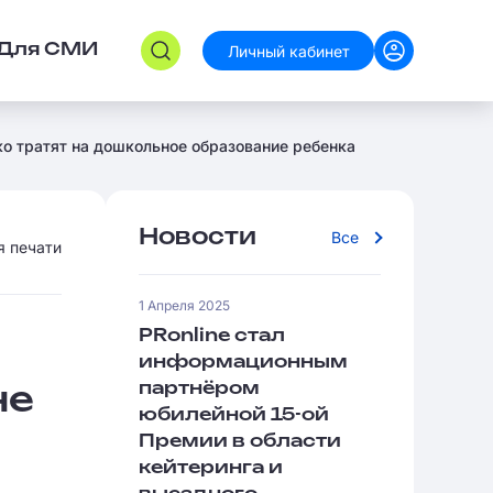
Личный кабинет
Для СМИ
ко тратят на дошкольное образование ребенка
Новости
Все
я печати
1 Апреля 2025
PRonline стал
информационным
партнёром
не
юбилейной 15-ой
Премии в области
кейтеринга и