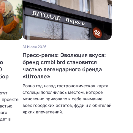
31 Июля 2026
Пресс-релиз: Эволюция вкуса:
ю
бренд crmbl brd становится
0
частью легендарного бренда
бор
«Штолле»
Ровно год назад гастрономическая карта
столицы пополнилась местом, которое
огут
мгновенно приковало к себе внимание
м проекте
всех городских эстетов, фуди и любителей
частью
ярких впечатлений.
ого
дет в
октября