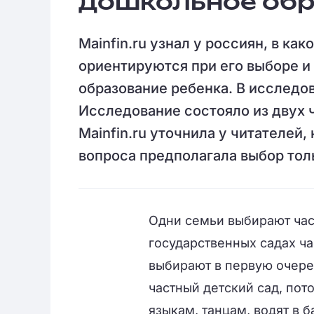
дошкольное обр
Mainfin.ru узнал у россиян, в как
ориентируются при его выборе и
образование ребенка. В исследов
Исследование состояло из двух 
Mainfin.ru уточнила у читателей
вопроса предполагала выбор толь
Одни семьи выбирают час
государственных садах ч
выбирают в первую очере
частный детский сад, пот
языкам, танцам, водят в б