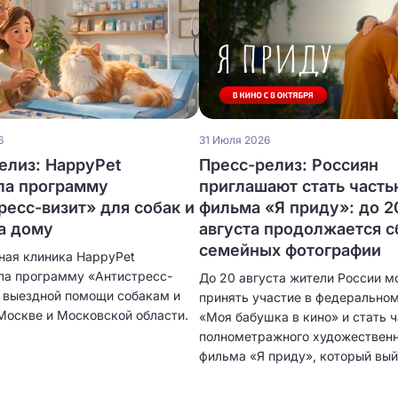
6
31 Июля 2026
елиз: HappyPet
Пресс-релиз: Россиян
ла программу
приглашают стать часть
ресс-визит» для собак и
фильма «Я приду»: до 2
а дому
августа продолжается с
семейных фотографии
ная клиника HappyPet
ла программу «Антистресс-
До 20 августа жители России м
я выездной помощи собакам и
принять участие в федерально
Москве и Московской области.
«Моя бабушка в кино» и стать 
полнометражного художественн
фильма «Я приду», который вый
широкий российский прокат 8 
2026 года.