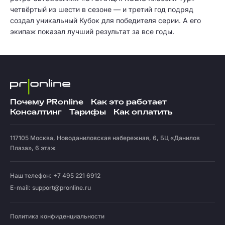
четвёртый из шести в сезоне — и третий год подряд
создал уникальный Кубок для победителя серии. А его
экипаж показал лучший результат за все годы.
Почему PRonline
Как это работает
Консалтинг
Тарифы
Как оплатить
117105
Москва
,
Новоданиловская набережная, 6, БЦ «Данилов
Плаза», 6 этаж
Наш телефон: +7 495 221 6912
E-mail:
support@pronline.ru
Политика конфиденциальности