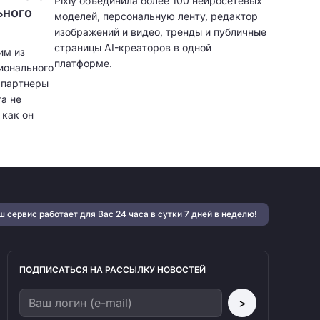
Pixly объединила более 100 нейросетевых
ьного
моделей, персональную ленту, редактор
изображений и видео, тренды и публичные
страницы AI-креаторов в одной
им из
платформе.
ионального
и партнеры
а не
 как он
тфолио,
нт,
ярная
могают
учать
 сервис работает для Вас 24 часа в сутки 7 дней в неделю!
 и
ПОДПИСАТЬСЯ НА РАССЫЛКУ НОВОСТЕЙ