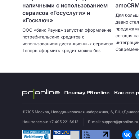
наличными с использованием
amoCRM 
сервисов «Госуслуги» и
Для больш
«Госключ»
давно ста
продажами
ООО «банк Раунд» запустил оформление
сегодня н
потребительских кредитов с
интеграци
использованием дистанционных сервисов.
Современн
Теперь оформить кредит можно без
только при
посещения отделения банка и без
автоматич
ожидания курьера. Кредитование
клиентов,
физических лиц больше не привязано к
записыват
географии сети банковских отделений.
подробную
интеграци
Почему PRonline
Как это 
остается 
эффективн
117105
Москва
,
Новоданиловская набережная, 6, БЦ «Данилов
Наш телефон: +7 495 221 6912
E-mail:
support@pronline.ru