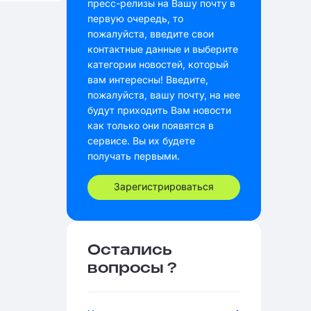
пресс-релизы на Вашу почту в
первую очередь, то
пожалуйста, введите свои
контактные данные и выберите
категории новостей, который
вам интересны! Введите,
пожалуйста, вашу почту, на нее
будут приходить Вам новости
как только они появятся в
сервисе. Вы их будете
получать первыми.
Зарегистрироваться
Остались
вопросы ?