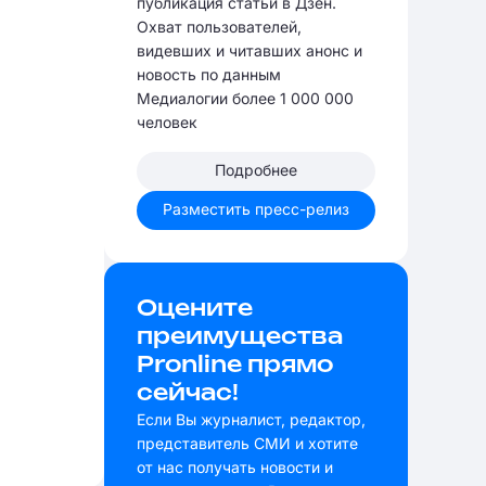
публикация статьи в Дзен.
Охват пользователей,
видевших и читавших анонс и
новость по данным
Медиалогии более 1 000 000
человек
Подробнее
Разместить пресс-релиз
Оцените
преимущества
Pronline прямо
сейчас!
Если Вы журналист, редактор,
представитель СМИ и хотите
от нас получать новости и