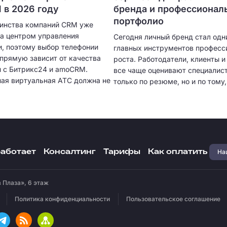
в 2026 году
бренда и профессионал
портфолио
инства компаний CRM уже
ла центром управления
Сегодня личный бренд стал одн
, поэтому выбор телефонии
главных инструментов професс
апрямую зависит от качества
роста. Работодатели, клиенты 
и с Битрикс24 и amoCRM.
все чаще оценивают специалист
ая виртуальная АТС должна не
только по резюме, но и по тому,
нимать звонки, но и
представляет себя в цифровом
ески создавать карточки
пространстве. Собственное пор
 сохранять историю общения,
качественный визуальный конте
ь разговоры и предоставлять
экспертные публикации и регул
 аналитику. Чем глубже
коммуникация с аудиторией по
я, тем меньше ручной работы
быстрее находить проекты, пол
Наш
работает
Консалтинг
Тарифы
Как оплатить
менеджерам и тем выше
предложения о сотрудничестве
ость отдела продаж.
увеличивать доход.
 Плаза», 6 этаж
Политика конфиденциальности
Пользовательское соглашение