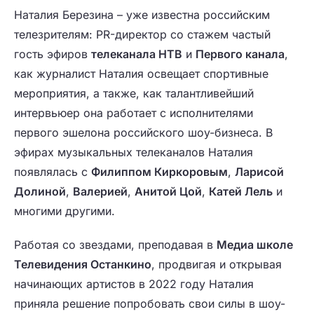
Наталия Березина – уже известна российским
телезрителям: PR-директор со стажем частый
гость эфиров
телеканала НТВ
и
Первого канала
,
как журналист Наталия освещает спортивные
мероприятия, а также, как талантливейший
интервьюер она работает с исполнителями
первого эшелона российского шоу-бизнеса. В
эфирах музыкальных телеканалов Наталия
появлялась с
Филиппом Киркоровым
,
Ларисой
Долиной
,
Валерией
,
Анитой Цой
,
Катей Лель
и
многими другими.
Работая со звездами, преподавая в
Медиа школе
Телевидения Останкино
, продвигая и открывая
начинающих артистов в 2022 году Наталия
приняла решение попробовать свои силы в шоу-