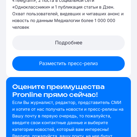
«Telegram», 2 поста в социальной сети
«Одноклассники» и 1 публикация статьи в Дзен.
Охват пользователей, видевших и читавших анонс и
новость по данным Медиалогии более 1 000 000
человек
Подробнее
Разместить пресс-релиз
Оцените преимущества
Pronline прямо сейчас!
Если Вы журналист, редактор, представитель СМИ
и хотите от нас получать новости и пресс-релизы на
Вашу почту в первую очередь, то пожалуйста,
введите свои контактные данные и выберите
категории новостей, который вам интересны!
Введите, пожалуйста, вашу почту, на нее будут