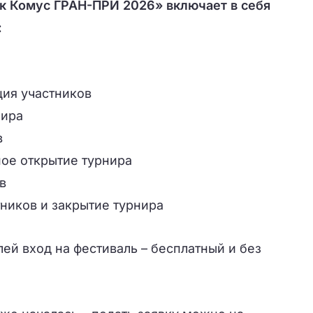
ск Комус ГРАН-ПРИ 2026»
включает в себя
:
ация участников
нира
в
ьное открытие турнира
в
тников и закрытие турнира
ей вход на фестиваль – бесплатный и без