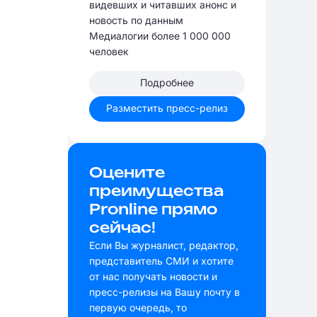
видевших и читавших анонс и
новость по данным
Медиалогии более 1 000 000
человек
Подробнее
Разместить пресс-релиз
Оцените
преимущества
Pronline прямо
сейчас!
Если Вы журналист, редактор,
представитель СМИ и хотите
от нас получать новости и
пресс-релизы на Вашу почту в
первую очередь, то