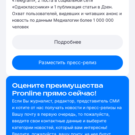
«Telegram», 2 поста в социальной сети
«Одноклассники» и 1 публикация статьи в Дзен.
Охват пользователей, видевших и читавших анонс и
новость по данным Медиалогии более 1 000 000
человек
Подробнее
Разместить пресс-релиз
Оцените преимущества
Pronline прямо сейчас!
Если Вы журналист, редактор, представитель СМИ
и хотите от нас получать новости и пресс-релизы на
Вашу почту в первую очередь, то пожалуйста,
введите свои контактные данные и выберите
категории новостей, который вам интересны!
Введите, пожалуйста, вашу почту, на нее будут