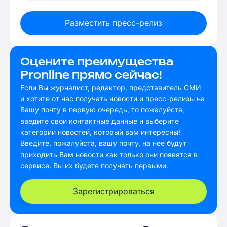
Разместить пресс-релиз
Оцените преимущества
Pronline прямо сейчас!
Если Вы журналист, редактор, представитель СМИ
и хотите от нас получать новости и пресс-релизы на
Вашу почту в первую очередь, то пожалуйста,
введите свои контактные данные и выберите
категории новостей, который вам интересны!
Введите, пожалуйста, вашу почту, на нее будут
приходить Вам новости как только они появятся в
сервисе. Вы их будете получать первыми.
Зарегистрироваться