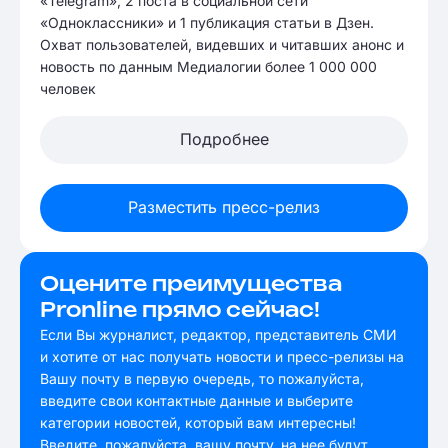
«Telegram», 2 поста в социальной сети
«Одноклассники» и 1 публикация статьи в Дзен.
Охват пользователей, видевших и читавших анонс и
новость по данным Медиалогии более 1 000 000
человек
Подробнее
Разместить пресс-релиз
Оцените преимущества
Pronline прямо сейчас!
Если Вы журналист, редактор, представитель СМИ
и хотите от нас получать новости и пресс-релизы на
Вашу почту в первую очередь, то пожалуйста,
введите свои контактные данные и выберите
категории новостей, который вам интересны!
Введите, пожалуйста, вашу почту, на нее будут