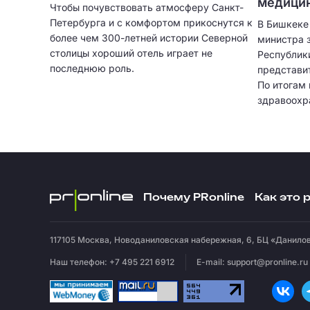
медицин
Чтобы почувствовать атмосферу Санкт-
Петербурга и с комфортом прикоснутся к
В Бишкеке
более чем 300-летней истории Северной
министра 
столицы хороший отель играет не
Республик
последнюю роль.
представи
По итогам
здравоохр
подписали
взаимопон
Почему PRonline
Как это 
117105
Москва
,
Новоданиловская набережная, 6, БЦ «Данилов
Наш телефон: +7 495 221 6912
E-mail:
support@pronline.ru