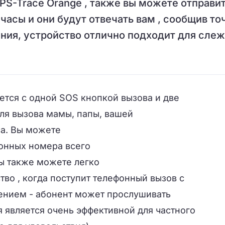
S-Trace Orange , также вы можете отправи
часы и они будут отвечать вам , сообщив то
ния, устройство отлично подходит для сле
ется с одной
SOS
кнопкой вызова и
две
ля вызова
мамы, папы,
вашей
а.
Вы можете
онных номера
всего
ы также можете
легко
тво
, когда
поступит телефонный вызов
с
ением
-
абонент может
прослушивать
я
является очень эффективной для
частного