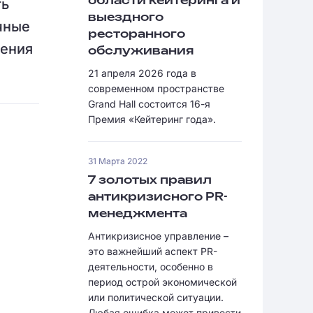
ть
области кейтеринга и
выездного
чные
ресторанного
жения
обслуживания
21 апреля 2026 года в
современном пространстве
Grand Hall состоится 16-я
Премия «Кейтеринг года».
31 Марта 2022
7 золотых правил
антикризисного PR-
менеджмента
Антикризисное управление –
это важнейший аспект PR-
деятельности, особенно в
период острой экономической
или политической ситуации.
Любая ошибка может привести