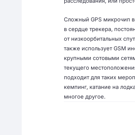
расследования
, или прос
Сложный
GPS
микрочип
в
в
сердце
трекера,
постоя
от
низкоорбитальных
спу
также
использует
GSM
ин
крупными
сотовыми
сетя
текущего местоположени
подходит для
таких мероп
кемпинг
, катание на лодк
многое другое.