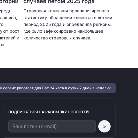
огории
случаев летом 2025 года
ередь
Страховая компания проанализировала
олашина,
статистику обращений клиентов в летний
го
период 2025 года и определила регионы,
уют рост
где было зафиксировано наибольшее
ателей к
количество страховых случаев.
на.
 сервис работает для Вас 24 часа в сутки 7 дней в неделю!
ПОДПИСАТЬСЯ НА РАССЫЛКУ НОВОСТЕЙ