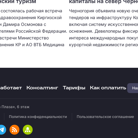
ский туризм
капиталы на север Черн
 состоялась рабочая встреча
Черногория объявила новую оч
здравоохранения Киргизской
тендеров на инфраструктуру К
и Дамира Осмонова с
включая систему искусственно
телями Российской Федерации.
оснежения. Девелоперы фиксир
 встречи Министерство
интереса международных покуп
анения КР и АО ВТБ Медицина
курортной недвижимости регио
 Меморандум о
имании и сотрудничестве.
Наш
работает
Консалтинг
Тарифы
Как оплатить
 Плаза», 6 этаж
Политика конфиденциальности
Пользовательское соглашение