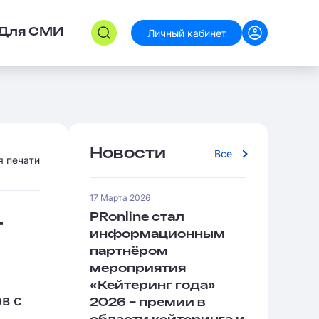
Личный кабинет
Для СМИ
Новости
Все
я печати
17 Марта 2026
PRonline стал
т
информационным
партнёром
мероприятия
«Кейтеринг года»
в с
2026 – премии в