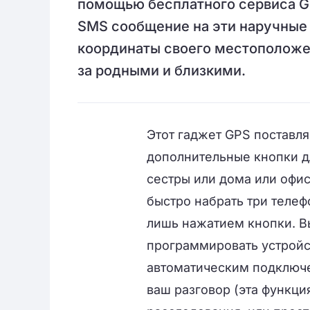
помощью бесплатного сервиса GP
SMS сообщение на эти наручные 
координаты своего местоположе
за родными и близкими.
Этот гаджет
GPS
поставля
дополнительные
кнопки д
сестры
или
дома или офис
быстро
набрать
три
телеф
лишь
нажатием
кнопки.
В
программировать
устройс
автоматическим
подключ
ваш
разговор
(эта функци