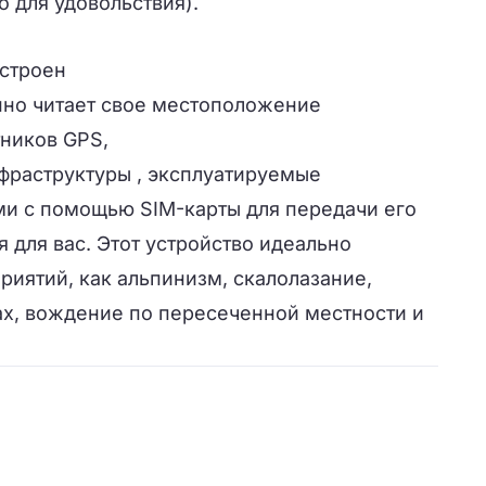
то
для удовольствия
).
строен
нно
читает
свое
местоположение
тников
GPS
,
фраструктуры
,
эксплуатируемые
ми с помощью
SIM-
карты
для передачи
его
я
для вас.
Этот устройство
идеально
риятий, как
альпинизм, скалолазание
,
ах
,
вождение
по пересеченной местности
и