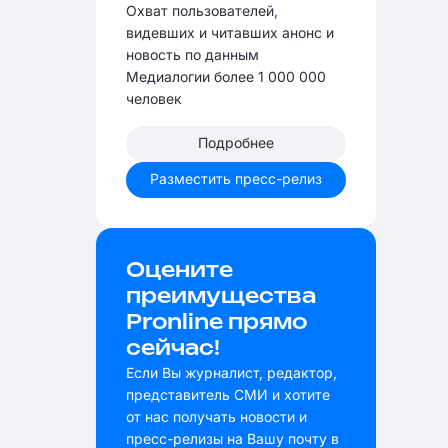
Охват пользователей,
видевших и читавших анонс и
новость по данным
Медиалогии более 1 000 000
человек
Подробнее
Разместить пресс-релиз
Оцените
преимущества
Pronline прямо
сейчас!
Если Вы журналист, редактор,
представитель СМИ и хотите
от нас получать новости и
пресс-релизы на Вашу почту в