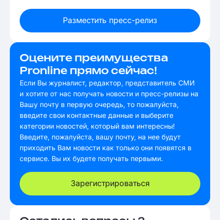
Разместить пресс-релиз
Оцените преимущества
Pronline прямо сейчас!
Если Вы журналист, редактор, представитель СМИ
и хотите от нас получать новости и пресс-релизы на
Вашу почту в первую очередь, то пожалуйста,
введите свои контактные данные и выберите
категории новостей, который вам интересны!
Введите, пожалуйста, вашу почту, на нее будут
приходить Вам новости как только они появятся в
сервисе. Вы их будете получать первыми.
Зарегистрироваться