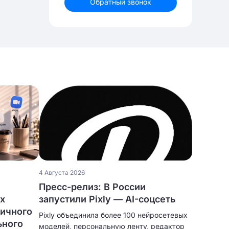
Обратный звонок
4 Августа 2026
Пресс-релиз: В России
ых
запустили Pixly — AI-соцсеть
личного
Pixly объединила более 100 нейросетевых
ьного
моделей, персональную ленту, редактор