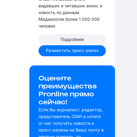
видевших и читавших анонс и
новость по данным
Медиалогии более 1 000 000
человек
Подробнее
Разместить пресс-релиз
Оцените
преимущества
Pronline прямо
сейчас!
Если Вы журналист, редактор,
представитель СМИ и хотите
от нас получать новости и
пресс-релизы на Вашу почту в
первую очередь, то