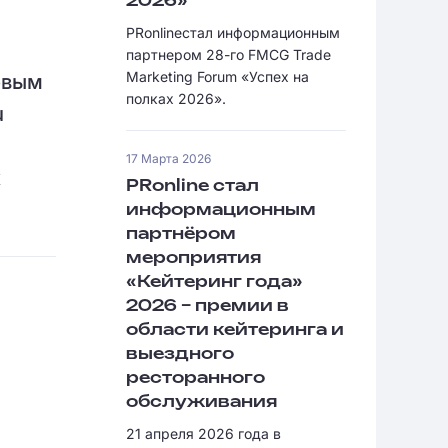
2026»
PRonlineстал информационным
партнером 28-го FMCG Trade
Marketing Forum «Успех на
овым
полках 2026».
u
17 Марта 2026
х
PRonline стал
информационным
партнёром
мероприятия
«Кейтеринг года»
2026 – премии в
области кейтеринга и
выездного
ресторанного
обслуживания
21 апреля 2026 года в