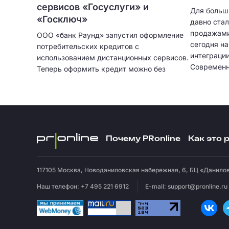
сервисов «Госуслуги» и
Для больш
«Госключ»
давно ста
продажами
ООО «банк Раунд» запустил оформление
сегодня н
потребительских кредитов с
интеграци
использованием дистанционных сервисов.
Современн
Теперь оформить кредит можно без
только при
посещения отделения банка и без
автоматич
ожидания курьера. Кредитование
клиентов,
физических лиц больше не привязано к
записыват
географии сети банковских отделений.
подробную
интеграци
Почему PRonline
Как это 
остается 
эффективн
117105
Москва
,
Новоданиловская набережная, 6, БЦ «Данилов
Наш телефон: +7 495 221 6912
E-mail:
support@pronline.ru