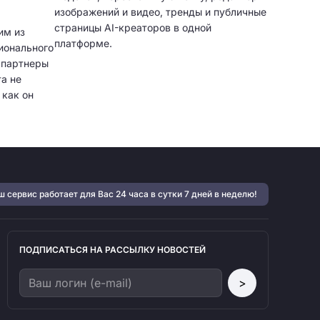
изображений и видео, тренды и публичные
страницы AI-креаторов в одной
им из
платформе.
ионального
и партнеры
а не
 как он
тфолио,
нт,
ярная
могают
учать
 сервис работает для Вас 24 часа в сутки 7 дней в неделю!
 и
ПОДПИСАТЬСЯ НА РАССЫЛКУ НОВОСТЕЙ