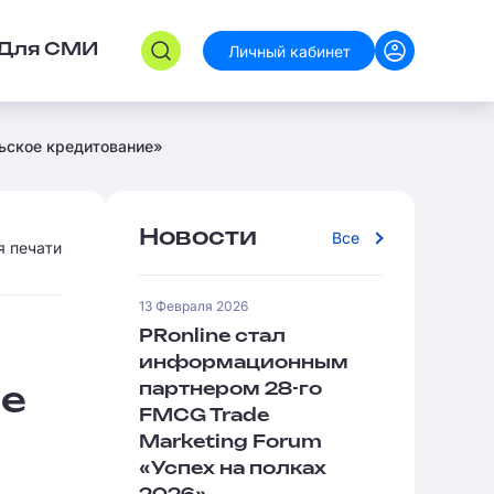
Личный кабинет
Для СМИ
льское кредитование»
Новости
Все
я печати
13 Февраля 2026
PRonline стал
информационным
партнером 28-го
е
FMCG Trade
Marketing Forum
«Успех на полках