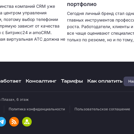
портфолио
инства компаний CRM уже
ла центром управления
Сегодня личный бренд стал одн
, поэтому выбор телефонии
главных инструментов професс
апрямую зависит от качества
роста. Работодатели, клиенты 
и с Битрикс24 и amoCRM.
все чаще оценивают специалист
ая виртуальная АТС должна не
только по резюме, но и по тому,
нимать звонки, но и
представляет себя в цифровом
ески создавать карточки
пространстве. Собственное пор
 сохранять историю общения,
качественный визуальный конте
ь разговоры и предоставлять
экспертные публикации и регул
 аналитику. Чем глубже
коммуникация с аудиторией по
я, тем меньше ручной работы
быстрее находить проекты, пол
Наш
работает
Консалтинг
Тарифы
Как оплатить
менеджерам и тем выше
предложения о сотрудничестве
ость отдела продаж.
увеличивать доход.
 Плаза», 6 этаж
Политика конфиденциальности
Пользовательское соглашение