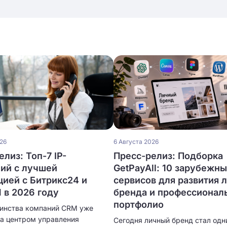
026
6 Августа 2026
лиз: Топ-7 IP-
Пресс-релиз: Подборка
ий с лучшей
GetPayAll: 10 зарубежн
цией с Битрикс24 и
сервисов для развития 
в 2026 году
бренда и профессионал
портфолио
инства компаний CRM уже
ла центром управления
Сегодня личный бренд стал одн