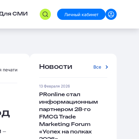
Личный кабинет
Для СМИ
Новости
Все
я печати
13 Февраля 2026
PRonline стал
информационным
партнером 28-го
од
FMCG Trade
Marketing Forum
 ‒
«Успех на полках