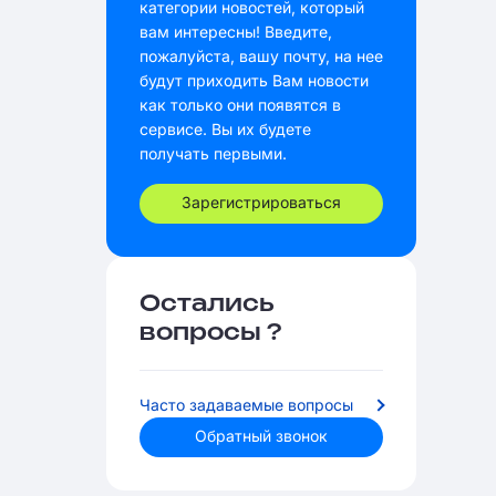
категории новостей, который
вам интересны! Введите,
пожалуйста, вашу почту, на нее
будут приходить Вам новости
как только они появятся в
сервисе. Вы их будете
получать первыми.
Зарегистрироваться
Остались
вопросы ?
Часто задаваемые вопросы
Обратный звонок