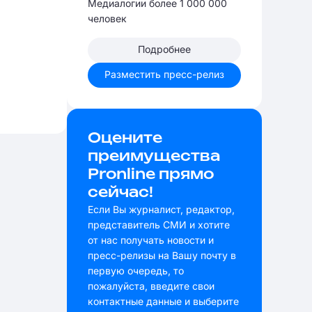
Медиалогии более 1 000 000
человек
Подробнее
Разместить пресс-релиз
Оцените
преимущества
Pronline прямо
сейчас!
Если Вы журналист, редактор,
представитель СМИ и хотите
от нас получать новости и
пресс-релизы на Вашу почту в
первую очередь, то
пожалуйста, введите свои
контактные данные и выберите