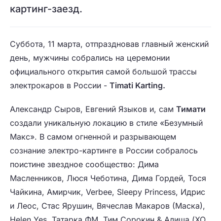
картинг-заезд.
Суббота, 11 марта, отпраздновав главный женский
день, мужчины собрались на церемонии
официального открытия
самой большой трассы
электрокаров в России -
Timati Karting.
Александр Сыров, Евгений Языков и, сам
Тимати
создали уникальную локацию в стиле «Безумный
Макс». В самом огненной и разрывающем
сознание электро-картинге в России собралось
поистине звездное сообщество: Дима
Масленников, Люся Чеботина, Дима Гордей, Тося
Чайкина, Амирчик, Verbee, Sleepy Princess, Идрис
и Леос, Стас Ярушин, Вячеслав Макаров (Маска),
Helen Yes, Татарка ФМ, Тим Сорокин & Алиша (XO