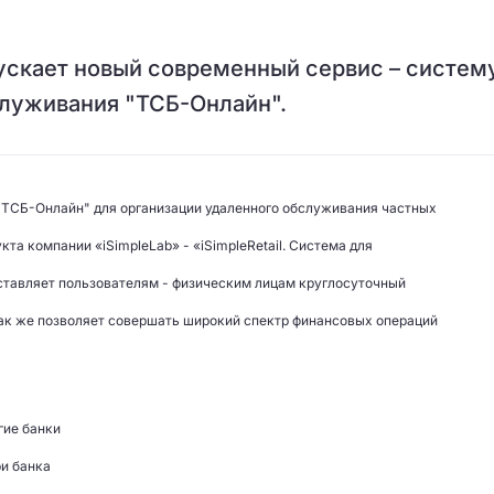
ускает новый современный сервис – систем
служивания "ТСБ-Онлайн".
ТСБ-Онлайн" для организации удаленного обслуживания частных
кта компании «iSimpleLab» - «iSimpleRetail. Система для
ставляет пользователям - физическим лицам круглосуточный
 так же позволяет совершать широкий спектр финансовых операций
гие банки
ри банка