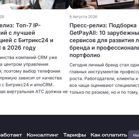
026
6 Августа 2026
лиз: Топ-7 IP-
Пресс-релиз: Подборка
ий с лучшей
GetPayAll: 10 зарубежн
цией с Битрикс24 и
сервисов для развития 
в 2026 году
бренда и профессионал
портфолио
инства компаний CRM уже
ла центром управления
Сегодня личный бренд стал одн
, поэтому выбор телефонии
главных инструментов професс
апрямую зависит от качества
роста. Работодатели, клиенты 
и с Битрикс24 и amoCRM.
все чаще оценивают специалист
ая виртуальная АТС должна не
только по резюме, но и по тому,
нимать звонки, но и
представляет себя в цифровом
ески создавать карточки
пространстве. Собственное пор
 сохранять историю общения,
качественный визуальный конте
ь разговоры и предоставлять
экспертные публикации и регул
 аналитику. Чем глубже
коммуникация с аудиторией по
я, тем меньше ручной работы
быстрее находить проекты, пол
Наш
работает
Консалтинг
Тарифы
Как оплатить