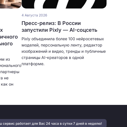
4 Августа 2026
Пресс-релиз: В России
ых
запустили Pixly — AI-соцсеть
личного
Pixly объединила более 100 нейросетевых
ьного
моделей, персональную ленту, редактор
изображений и видео, тренды и публичные
страницы AI-креаторов в одной
им из
платформе.
ионального
и партнеры
а не
 как он
тфолио,
нт,
ярная
могают
учать
 сервис работает для Вас 24 часа в сутки 7 дней в неделю!