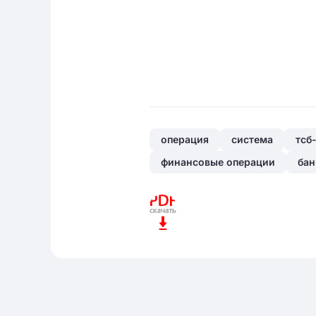
операция
система
тсб
финансовые операции
бан