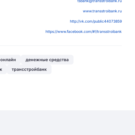
tsbank@transstroibank.ru
www.transstroibank.ru
http://vk.com/public44073859
https://www.facebook.com/#!/transstroibank
-онлайн
денежные средства
к
трансстройбанк