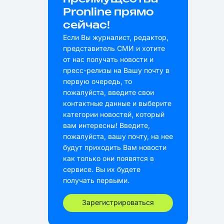
Pronline прямо
сейчас!
Если Вы журналист, редактор,
представитель СМИ и хотите
от нас получать новости и
пресс-релизы на Вашу почту в
первую очередь, то
пожалуйста, введите свои
контактные данные и выберите
категории новостей, который
вам интересны! Введите,
пожалуйста, вашу почту, на нее
будут приходить Вам новости
как только они появятся в
сервисе. Вы их будете
получать первыми.
Зарегистрироваться