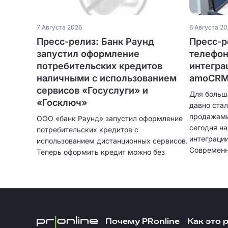
7 Августа 2026
6 Августа 2
Пресс-релиз: Банк Раунд
Пресс-ре
запустил оформление
телефон
потребительских кредитов
интегра
наличными с использованием
amoCRM 
сервисов «Госуслуги» и
Для больш
«Госключ»
давно ста
продажами
ООО «банк Раунд» запустил оформление
сегодня н
потребительских кредитов с
интеграци
использованием дистанционных сервисов.
Современн
Теперь оформить кредит можно без
только при
посещения отделения банка и без
автоматич
ожидания курьера. Кредитование
клиентов,
физических лиц больше не привязано к
записыват
географии сети банковских отделений.
подробную
интеграци
Почему PRonline
Как это 