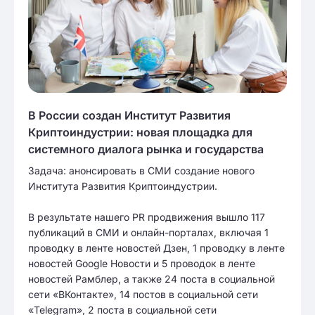
В России создан Институт Развития
Криптоиндустрии: новая площадка для
системного диалога рынка и государства
Задача: анонсировать в СМИ создание нового
Института Развития Криптоиндустрии.
В результате нашего PR продвижения вышло 117
публикаций в СМИ и онлайн-порталах, включая 1
проводку в ленте новостей Дзен, 1 проводку в ленте
новостей Google Новости и 5 проводок в ленте
новостей Рамблер, а также 24 поста в социальной
сети «ВКонтакте», 14 постов в социальной сети
«Telegram», 2 поста в социальной сети