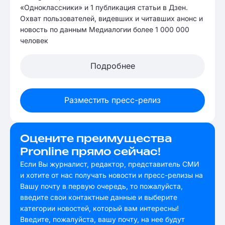
«Одноклассники» и 1 публикация статьи в Дзен.
Охват пользователей, видевших и читавших анонс и
новость по данным Медиалогии более 1 000 000
человек
Подробнее
Разместить пресс-релиз
Оцените преимущества
Pronline прямо сейчас!
Если Вы журналист, редактор, представитель СМИ
и хотите от нас получать новости и пресс-релизы на
Вашу почту в первую очередь, то пожалуйста,
введите свои контактные данные и выберите
категории новостей, который вам интересны!
Введите, пожалуйста, вашу почту, на нее будут