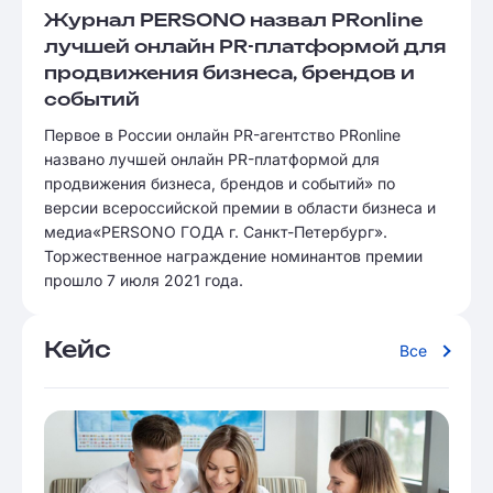
Журнал PERSONO назвал PRonline
лучшей онлайн PR-платформой для
продвижения бизнеса, брендов и
событий
Первое в России онлайн PR-агентство PRonline
названо лучшей онлайн PR-платформой для
продвижения бизнеса, брендов и событий» по
версии всероссийской премии в области бизнеса и
медиа«PERSONO ГОДА г. Санкт-Петербург».
Торжественное награждение номинантов премии
прошло 7 июля 2021 года.
Кейс
Все