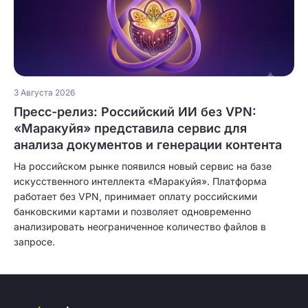
3 Августа 2026
Пресс-релиз: Российский ИИ без VPN:
«Маракуйя» представила сервис для
анализа документов и генерации контента
На российском рынке появился новый сервис на базе
искусственного интеллекта «Маракуйя». Платформа
работает без VPN, принимает оплату российскими
банковскими картами и позволяет одновременно
анализировать неограниченное количество файлов в
запросе.