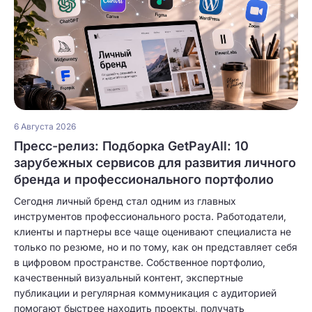
6 Августа 2026
Пресс-релиз: Подборка GetPayAll: 10
зарубежных сервисов для развития личного
бренда и профессионального портфолио
Сегодня личный бренд стал одним из главных
инструментов профессионального роста. Работодатели,
клиенты и партнеры все чаще оценивают специалиста не
только по резюме, но и по тому, как он представляет себя
в цифровом пространстве. Собственное портфолио,
качественный визуальный контент, экспертные
публикации и регулярная коммуникация с аудиторией
помогают быстрее находить проекты, получать