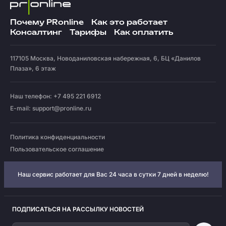
Почему PRonline
Как это работает
Консалтинг
Тарифы
Как оплатить
117105
Москва
,
Новоданиловская набережная, 6, БЦ «Данилов
Плаза», 6 этаж
Наш телефон: +7 495 221 6912
E-mail:
support@pronline.ru
Политика конфиденциальности
Пользовательское соглашение
Наш сервис работает для Вас 24 часа в сутки 7 дней в неделю!
ПОДПИСАТЬСЯ НА РАССЫЛКУ НОВОСТЕЙ