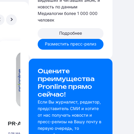
видевших и читавших анонс и
новость по данным
Медиалогии более 1 000 000
человек
Подробнее
Разместить пресс-релиз
Оцените
преимущества
Pronline прямо
сейчас!
Если Вы журналист, редактор,
представитель СМИ и хотите
от нас получать новости и
пресс-релизы на Вашу почту в
PR-АБОНЕНТ
ПРЕСС-РЕЛИЗ
первую очередь, то
НОВЫЙ
ДЛЯ МАЛОГО И СРЕДНЕГО БИЗНЕСА