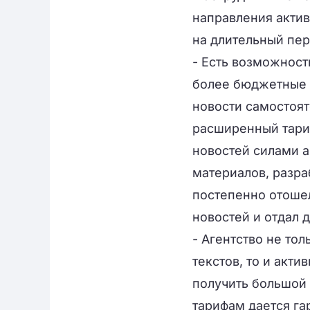
направления актив
на длительный пер
- Есть возможност
более бюджетные 
новости самостоя
расширенный тариф
новостей силами аг
материалов, разра
постепенно отошел
новостей и отдал 
- Агентство не то
текстов, то и акти
получить большой 
тарифам дается га