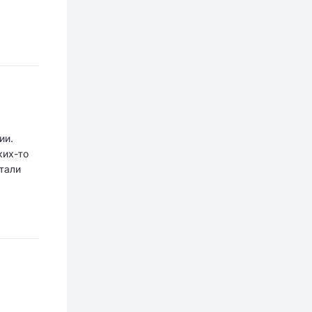
ии.
ких-то
стали