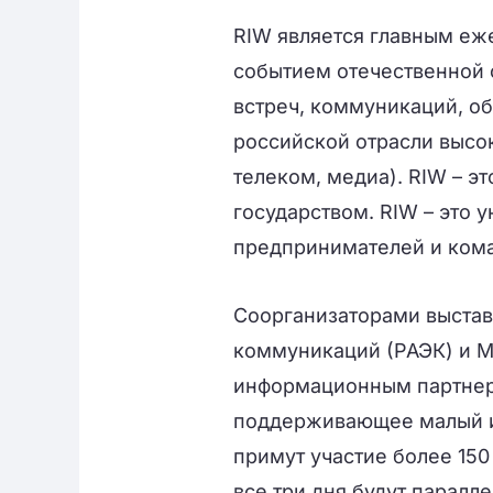
RIW является главным е
событием отечественной 
встреч, коммуникаций, о
российской отрасли высок
телеком, медиа). RIW – э
государством. RIW – это 
предпринимателей и ком
Соорганизаторами выстав
коммуникаций (РАЭК) и 
информационным партнер
поддерживающее малый и 
примут участие более 150
все три дня будут паралл