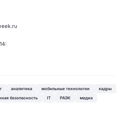
week.ru
14:
г
аналитика
мобильные технологии
кадры
ная безопасность
IT
РАЭК
медиа