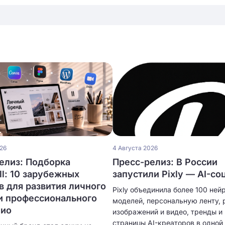
026
4 Августа 2026
елиз: Подборка
Пресс-релиз: В России
ll: 10 зарубежных
запустили Pixly — AI-со
в для развития личного
Pixly объединила более 100 ней
и профессионального
моделей, персональную ленту, 
лио
изображений и видео, тренды и
страницы AI-креаторов в одной