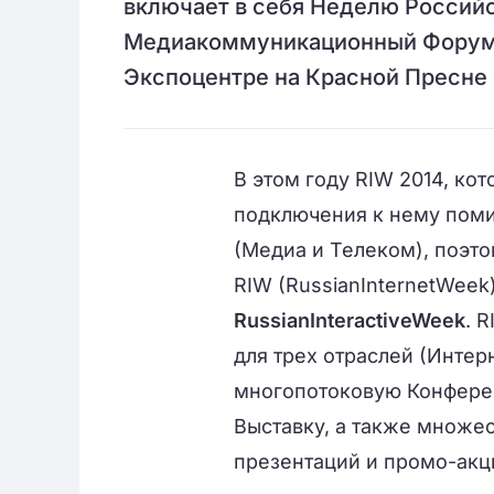
включает в себя Неделю Российс
Медиакоммуникационный Форум. R
Экспоцентре на Красной Пресне (
В этом году RIW 2014, кот
подключения к нему поми
(Медиа и Телеком), поэт
RIW (RussianInternetWee
RussianInteractiveWeek
.
R
для трех отраслей (Интер
многопотоковую Конфер
Выставку, а также множе
презентаций и промо-акц