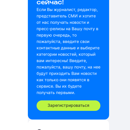
сейчас!
Если Вы журналист, редактор,
представитель СМИ и хотите
от нас получать новости и
пресс-релизы на Вашу почту в
первую очередь, то
пожалуйста, введите свои
контактные данные и выберите
категории новостей, который
вам интересны! Введите,
пожалуйста, вашу почту, на нее
будут приходить Вам новости
как только они появятся в
сервисе. Вы их будете
получать первыми.
Зарегистрироваться