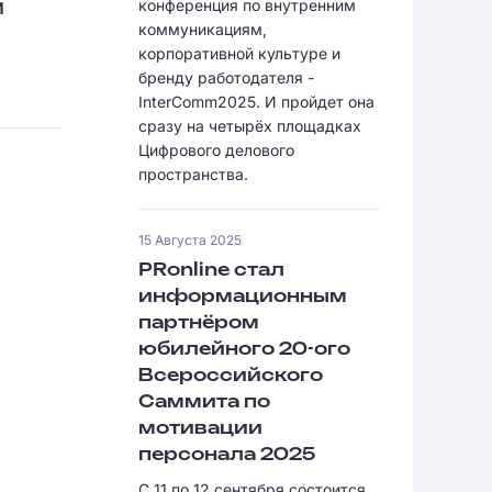
и
конференция по внутренним
коммуникациям,
корпоративной культуре и
бренду работодателя -
InterComm2025. И пройдет она
сразу на четырёх площадках
Цифрового делового
пространства.
15 Августа 2025
PRonline стал
информационным
партнёром
юбилейного 20-ого
Всероссийского
Саммита по
мотивации
персонала 2025
С 11 по 12 сентября состоится