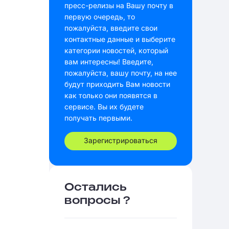
пресс-релизы на Вашу почту в
первую очередь, то
пожалуйста, введите свои
контактные данные и выберите
категории новостей, который
вам интересны! Введите,
пожалуйста, вашу почту, на нее
будут приходить Вам новости
как только они появятся в
сервисе. Вы их будете
получать первыми.
Зарегистрироваться
Остались
вопросы ?