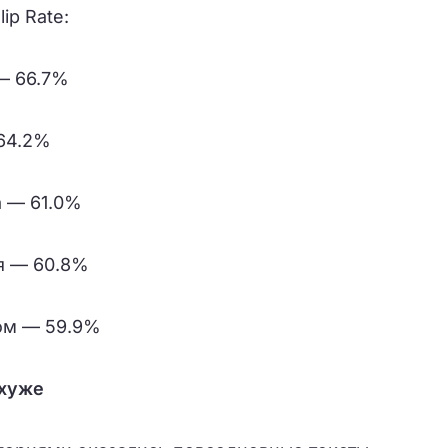
ip Rate:
— 66.7%
64.2%
а — 61.0%
я — 60.8%
ом — 59.9%
 хуже