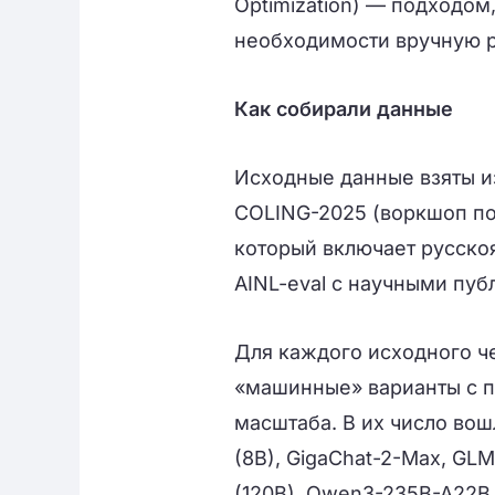
Optimization) — подходо
необходимости вручную р
Как собирали данные
Исходные данные взяты из
COLING-2025 (воркшоп по 
который включает русско
AINL-eval с научными пуб
Для каждого исходного ч
«машинные» варианты с 
масштаба. В их число вош
(8B), GigaChat-2-Max, GLM
(120B), Qwen3-235B-A22B (