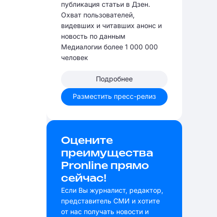
публикация статьи в Дзен.
Охват пользователей,
видевших и читавших анонс и
новость по данным
Медиалогии более 1 000 000
человек
Подробнее
Разместить пресс-релиз
Оцените
преимущества
Pronline прямо
сейчас!
Если Вы журналист, редактор,
представитель СМИ и хотите
от нас получать новости и