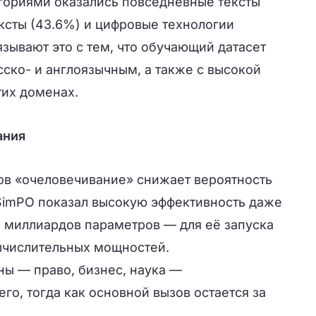
ориями оказались повседневные тексты
ксты (43.6%) и цифровые технологии
язывают это с тем, что обучающий датасет
ско- и англоязычным, а также с высокой
тих доменах.
ания
ов «очеловечивание» снижает вероятность
imPO показал высокую эффективность даже
9 миллиардов параметров — для её запуска
ычислительных мощностей.
ы — право, бизнес, наука —
го, тогда как основной вызов остается за
.