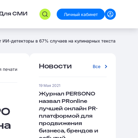
Личный кабинет
Для СМИ
т ИИ-детекторы в 67% случаев на кулинарных текстах
Новости
Все
я печати
19 Мая 2021
Журнал PERSONO
назвал PRonline
лучшей онлайн PR-
PO
платформой для
на
продвижения
бизнеса, брендов и