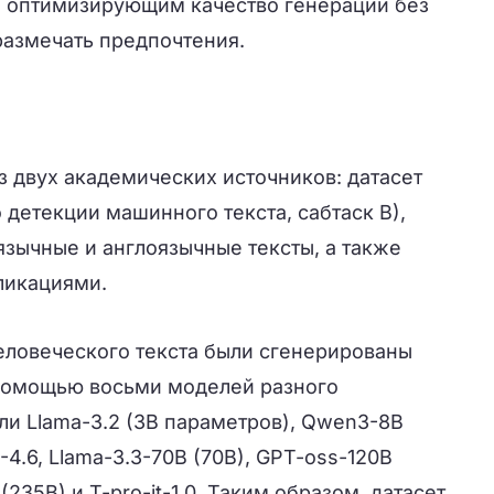
м, оптимизирующим качество генерации без
азмечать предпочтения.
 двух академических источников: датасет
детекции машинного текста, сабтаск B),
язычные и англоязычные тексты, а также
ликациями.
еловеческого текста были сгенерированы
помощью восьми моделей разного
ли Llama-3.2 (3B параметров), Qwen3-8B
-4.6, Llama-3.3-70B (70B), GPT-oss-120B
235B) и T-pro-it-1.0. Таким образом, датасет