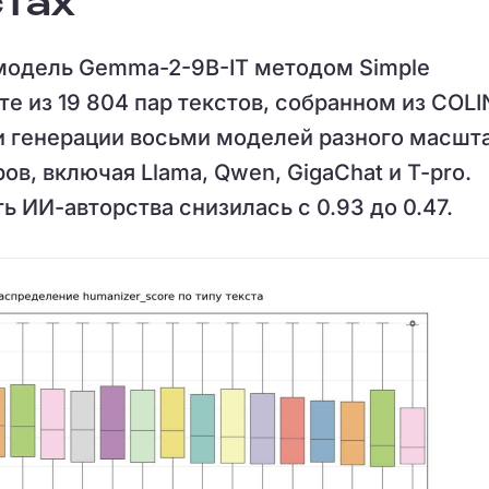
стах
модель Gemma-2-9B-IT методом Simple
ете из 19 804 пар текстов, собранном из COL
шли генерации восьми моделей разного масшт
ов, включая Llama, Qwen, GigaChat и T-pro.
ь ИИ-авторства снизилась с 0.93 до 0.47.