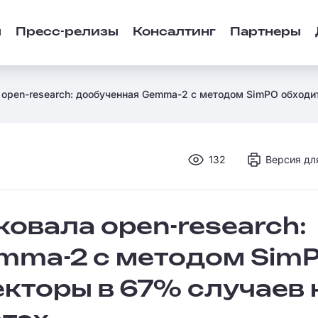
ы
Пресс-релизы
Консалтинг
Партнеры
а open-research: дообученная Gemma-2 с методом SimPO обходи
132
Версия дл
ковала open-research:
mma-2 с методом Sim
кторы в 67% случаев 