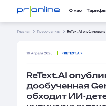
О нас
Тариф
Главная
Пресс-релизы
ReText.AI опубликовал
16 Апреля 2026
«RETEXT.AI»
ReText.AI опубли
дообученная Ge
обходит ИИ-дете