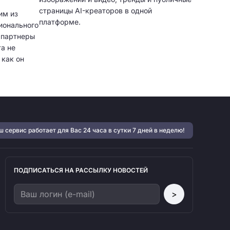
страницы AI-креаторов в одной
им из
платформе.
ионального
и партнеры
а не
 как он
тфолио,
нт,
ярная
могают
учать
 сервис работает для Вас 24 часа в сутки 7 дней в неделю!
 и
ПОДПИСАТЬСЯ НА РАССЫЛКУ НОВОСТЕЙ