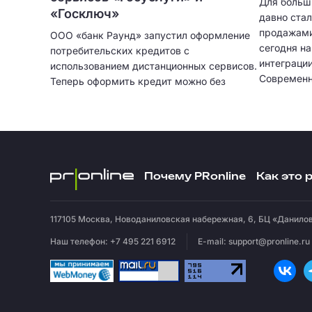
Для больш
«Госключ»
давно ста
продажами
ООО «банк Раунд» запустил оформление
сегодня н
потребительских кредитов с
интеграци
использованием дистанционных сервисов.
Современн
Теперь оформить кредит можно без
только при
посещения отделения банка и без
автоматич
ожидания курьера. Кредитование
клиентов,
физических лиц больше не привязано к
записыват
географии сети банковских отделений.
подробную
интеграци
Почему PRonline
Как это 
остается 
эффективн
117105
Москва
,
Новоданиловская набережная, 6, БЦ «Данилов
Наш телефон: +7 495 221 6912
E-mail:
support@pronline.ru