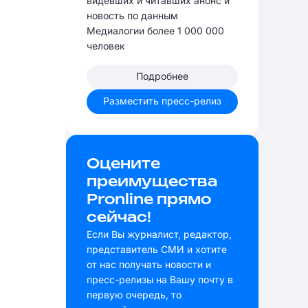
видевших и читавших анонс и
новость по данным
Медиалогии более 1 000 000
человек
Подробнее
Разместить пресс-релиз
Оцените
преимущества
Pronline прямо
сейчас!
Если Вы журналист, редактор,
представитель СМИ и хотите
от нас получать новости и
пресс-релизы на Вашу почту в
первую очередь, то