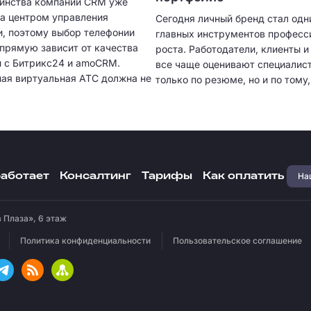
инства компаний CRM уже
ла центром управления
Сегодня личный бренд стал одн
, поэтому выбор телефонии
главных инструментов професс
апрямую зависит от качества
роста. Работодатели, клиенты 
и с Битрикс24 и amoCRM.
все чаще оценивают специалист
ая виртуальная АТС должна не
только по резюме, но и по тому,
нимать звонки, но и
представляет себя в цифровом
ески создавать карточки
пространстве. Собственное пор
 сохранять историю общения,
качественный визуальный конте
ь разговоры и предоставлять
экспертные публикации и регул
 аналитику. Чем глубже
коммуникация с аудиторией по
я, тем меньше ручной работы
быстрее находить проекты, пол
Наш
работает
Консалтинг
Тарифы
Как оплатить
менеджерам и тем выше
предложения о сотрудничестве
ость отдела продаж.
увеличивать доход.
 Плаза», 6 этаж
Политика конфиденциальности
Пользовательское соглашение