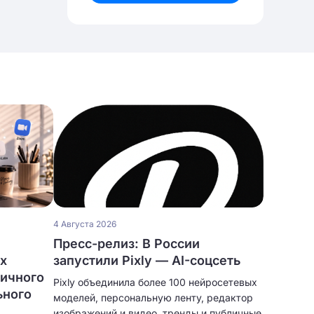
4 Августа 2026
Пресс-релиз: В России
ых
запустили Pixly — AI-соцсеть
личного
Pixly объединила более 100 нейросетевых
ьного
моделей, персональную ленту, редактор
изображений и видео, тренды и публичные