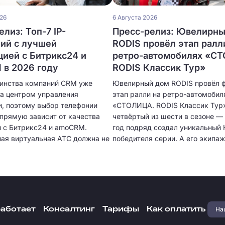
026
6 Августа 2026
лиз: Топ-7 IP-
Пресс-релиз: Ювелирн
ий с лучшей
RODIS провёл этап ралл
цией с Битрикс24 и
ретро-автомобилях «С
в 2026 году
RODIS Классик Тур»
инства компаний CRM уже
Ювелирный дом RODIS провёл 
ла центром управления
этап ралли на ретро-автомобил
, поэтому выбор телефонии
«СТОЛИЦА. RODIS Классик Тур
апрямую зависит от качества
четвёртый из шести в сезоне — 
и с Битрикс24 и amoCRM.
год подряд создал уникальный 
ая виртуальная АТС должна не
победителя серии. А его экипаж
нимать звонки, но и
лучший результат за все годы.
ески создавать карточки
 сохранять историю общения,
ь разговоры и предоставлять
 аналитику. Чем глубже
я, тем меньше ручной работы
Наш
работает
Консалтинг
Тарифы
Как оплатить
менеджерам и тем выше