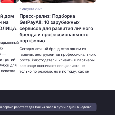
6 Августа 2026
ый дом
Пресс-релиз: Подборка
и на
GetPayAll: 10 зарубежных
ТОЛИЦА.
сервисов для развития личного
бренда и профессионального
портфолио
фирменный
ях
Сегодня личный бренд стал одним из
» —
главных инструментов профессионального
и третий
роста. Работодатели, клиенты и партнеры
Кубок для
все чаще оценивают специалиста не
 показал
только по резюме, но и по тому, как он
представляет себя в цифровом
пространстве. Собственное портфолио,
качественный визуальный контент,
экспертные публикации и регулярная
коммуникация с аудиторией помогают
быстрее находить проекты, получать
 сервис работает для Вас 24 часа в сутки 7 дней в неделю!
предложения о сотрудничестве и