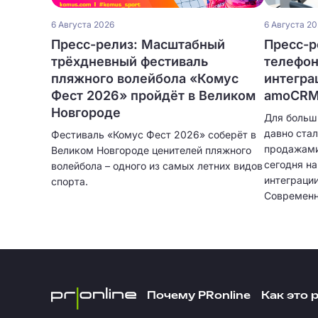
6 Августа 2026
6 Августа 2
Пресс-релиз: Масштабный
Пресс-ре
трёхдневный фестиваль
телефон
пляжного волейбола «Комус
интегра
Фест 2026» пройдёт в Великом
amoCRM 
Новгороде
Для больш
давно ста
Фестиваль «Комус Фест 2026» соберёт в
продажами
Великом Новгороде ценителей пляжного
сегодня н
волейбола – одного из самых летних видов
интеграци
спорта.
Современн
только при
автоматич
клиентов,
записыват
подробную
интеграци
Почему PRonline
Как это 
остается 